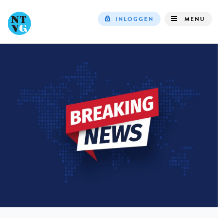
INLOGGEN
MENU
Top
navigation
IN