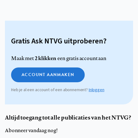
Gratis Ask NTVG uitproberen?
2 klikken
Maak met
een gratis account aan
ACCOUNT AANMAKEN
Heb je al een account of een abonnement?
Inloggen
Altijd toegang tot alle publicaties van het NTVG?
Abonneer vandaag nog!