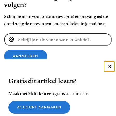
volgen?
Schrijf je nu in voor onze nieuwsbrief en ontvang iedere
donderdag de meest opvallende artikelen in je mailbox.
E-
mailadres
AANMELDEN
Deze site gebruikt cookies
VOLG ONS OP
Gratis dit artikel lezen?
Zie onze cookie policy
ACCEPTEER AANBEVOLEN INSTELLINGEN
Volg
Volg
Volg
Volg
Volg
Volg
2 klikken
Maak met
een gratis account aan
ons
ons
ons
ons
ons
ons
Functionele cookies
op
op
op
op
op
op
Contact
Colofon
Disclaimer
Privacy
About us
ACCOUNT AANMAKEN
Medische vragen verdienen
Sluiten
Footer
Analytische cookies
Facebook
LinkedIn
Bluesky
Instagram
YouTube
Pinterest
betrouwbare antwoorden