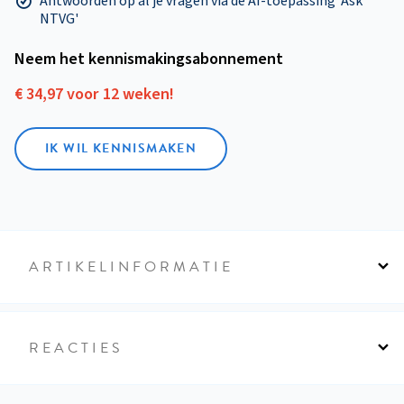
Antwoorden op al je vragen via de AI-toepassing 'Ask
NTVG'
Neem het kennismakings­abonnement
€ 34,97 voor 12 weken!
IK WIL KENNISMAKEN
ARTIKELINFORMATIE
REACTIES