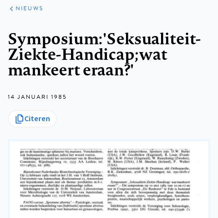
ARTIKELEN
HET
NIEUWS
KORT
Kruimelpad
Symposium: 'Seksualiteit-
Ziekte-Handicap; wat
mankeert eraan?'
14 JANUARI 1985
Citeren