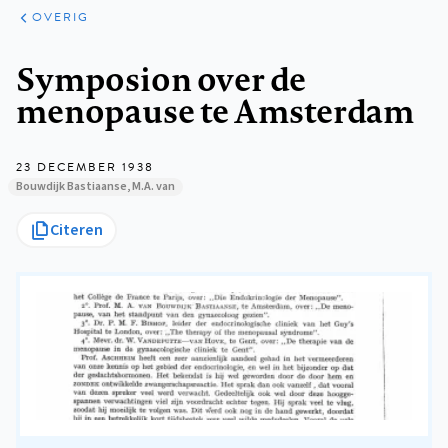
ARTIKELEN
OVERIG
OVERIG
Kruimelpad
Symposion over de
menopause te Amsterdam
23 DECEMBER 1938
Bouwdijk Bastiaanse, M.A. van
Citeren