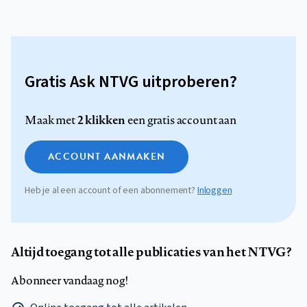
Gratis Ask NTVG uitproberen?
2 klikken
Maak met
een gratis account aan
ACCOUNT AANMAKEN
Heb je al een account of een abonnement?
Inloggen
Altijd toegang tot alle publicaties van het NTVG?
Abonneer vandaag nog!