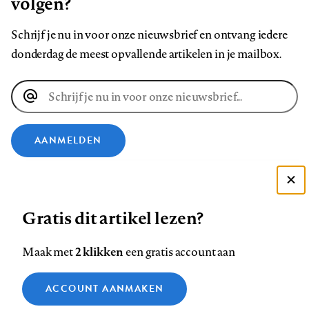
volgen?
Schrijf je nu in voor onze nieuwsbrief en ontvang iedere
donderdag de meest opvallende artikelen in je mailbox.
E-
mailadres
AANMELDEN
VOLG ONS OP
Deze site gebruikt cookies
Gratis dit artikel lezen?
Zie onze cookie policy
Volg
Volg
Volg
Volg
Volg
Volg
ACCEPTEER AANBEVOLEN INSTELLINGEN
ons
ons
2 klikken
ons
ons
ons
ons
Maak met
een gratis account aan
op
op
op
op
op
op
Contact
Colofon
Disclaimer
Privacy
About us
Functionele cookies
Footer
ACCOUNT AANMAKEN
Facebook
LinkedIn
Bluesky
Instagram
YouTube
Pinterest
Medische vragen verdienen
Sluiten
Analytische cookies