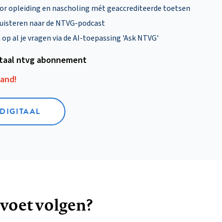
oor opleiding en nascholing mét geaccrediteerde toetsen
uisteren naar de NTVG-podcast
p al je vragen via de AI-toepassing 'Ask NTVG'
itaal ntvg abonnement
aand!
 DIGITAAL
 voet volgen?