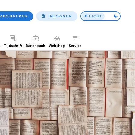
ABONNEREN
INLOGGEN
LICHT
Top
nav
ntair
s
Tijdschrift
Banenbank
Webshop
Service