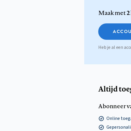
Maak met
2
ACCOU
Heb je al een a
Altijd to
Abonneer v
Online toega
Gepersonalis