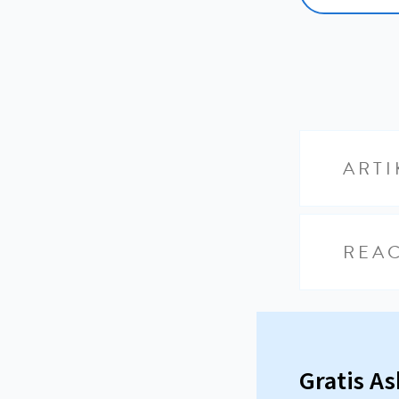
ARTI
REAC
Gratis A