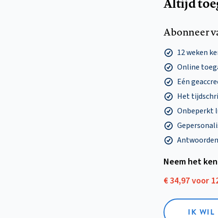
Altijd to
Abonneer v
12 weken k
Online toega
Eén geaccre
Het tijdschri
Onbeperkt l
Gepersonalis
Antwoorden o
Neem het ken
€ 34,97 voor 
IK WI