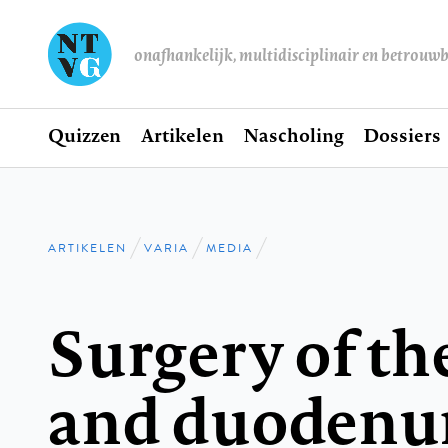
onafhankelijk, multidisciplinair en betrouw
Home
Quizzen
Artikelen
Nascholing
Dossiers
Hoofdnavigatie
ARTIKELEN
VARIA
MEDIA
Kruimelpad
Surgery of t
and duoden