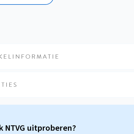
KELINFORMATIE
TIES
sk NTVG uitproberen?