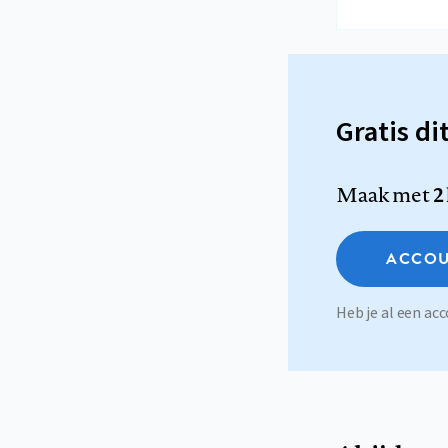
Gratis di
Maak met
2
ACCOU
Heb je al een a