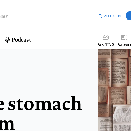
baar
ZOEKEN
Podcast
Compleme
Ask NTVG
Auteur
menu
he stomach
um