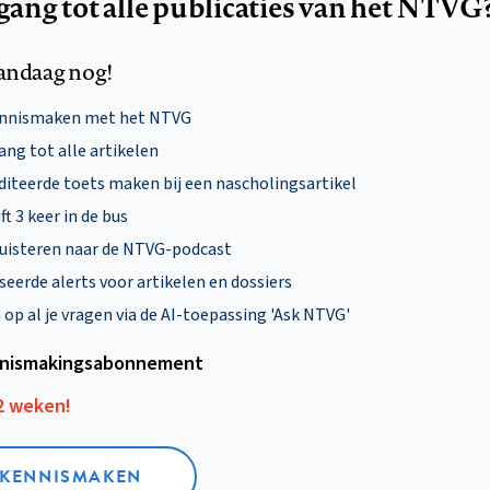
egang tot alle publicaties van het NTVG
andaag nog!
ennismaken met het NTVG
ng tot alle artikelen
diteerde toets maken bij een nascholingsartikel
ft 3 keer in de bus
uisteren naar de NTVG-podcast
eerde alerts voor artikelen en dossiers
p al je vragen via de AI-toepassing 'Ask NTVG'
nismakings­abonnement
12 weken!
L KENNISMAKEN