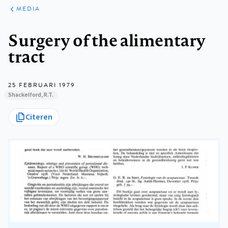
ARTIKELEN
VARIA
MEDIA
Kruimelpad
Surgery of the alimentary
tract
25 FEBRUARI 1979
Shackelford, R.T.
Citeren