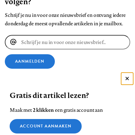
volgen?
Schrijf je nu in voor onze nieuwsbrief en ontvang iedere
donderdag de meest opvallende artikelen in je mailbox.
E-
mailadres
AANMELDEN
VOLG ONS OP
Deze site gebruikt cookies
Gratis dit artikel lezen?
Zie onze cookie policy
Volg
Volg
Volg
Volg
Volg
Volg
ACCEPTEER AANBEVOLEN INSTELLINGEN
ons
ons
2 klikken
ons
ons
ons
ons
Maak met
een gratis account aan
op
op
op
op
op
op
Contact
Colofon
Disclaimer
Privacy
About us
Functionele cookies
Footer
ACCOUNT AANMAKEN
Facebook
LinkedIn
Bluesky
Instagram
YouTube
Pinterest
Medische vragen verdienen
Sluiten
Analytische cookies