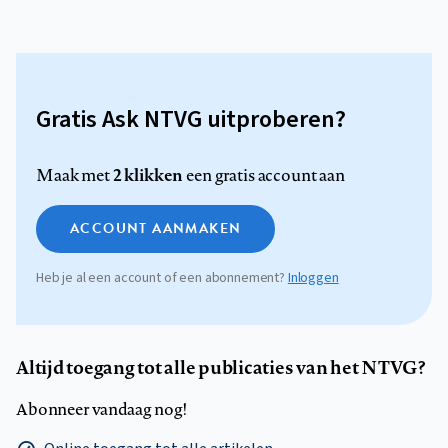
Gratis Ask NTVG uitproberen?
2 klikken
Maak met
een gratis account aan
ACCOUNT AANMAKEN
Heb je al een account of een abonnement?
Inloggen
Altijd toegang tot alle publicaties van het NTVG?
Abonneer vandaag nog!