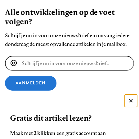
Alle ontwikkelingen op de voet
volgen?
Schrijf je nu in voor onze nieuwsbrief en ontvang iedere
donderdag de meest opvallende artikelen in je mailbox.
E-
mailadres
AANMELDEN
VOLG ONS OP
Deze site gebruikt cookies
Gratis dit artikel lezen?
Zie onze cookie policy
Volg
Volg
Volg
Volg
Volg
Volg
ACCEPTEER AANBEVOLEN INSTELLINGEN
ons
ons
2 klikken
ons
ons
ons
ons
Maak met
een gratis account aan