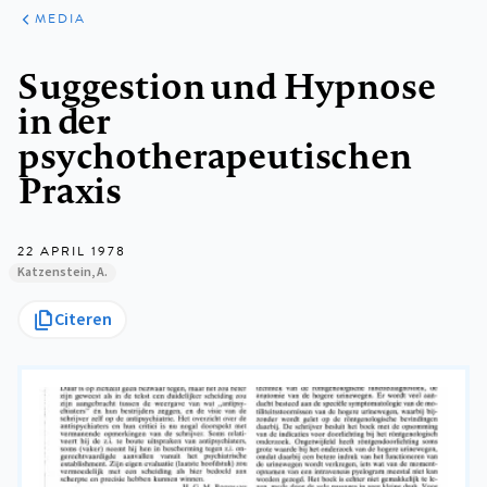
ARTIKELEN
VARIA
MEDIA
Kruimelpad
Suggestion und Hypnose
in der
psychotherapeutischen
Praxis
22 APRIL 1978
Katzenstein, A.
Citeren