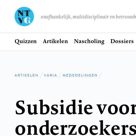
onafhankelijk, multidisciplinair en betrouw
Home
Quizzen
Artikelen
Nascholing
Dossiers
Hoofdnavigatie
ARTIKELEN
VARIA
MEDEDELINGEN
Kruimelpad
Subsidie voo
onderzoeker