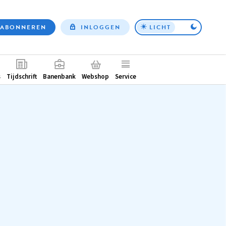
ABONNEREN
INLOGGEN
LICHT
Top
nav
ntair
s
Tijdschrift
Banenbank
Webshop
Service