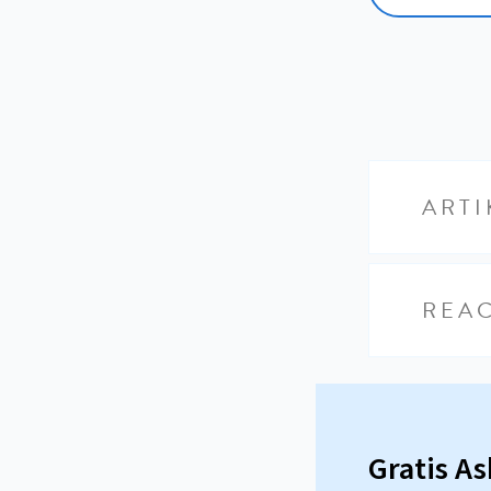
ARTI
REAC
Gratis A