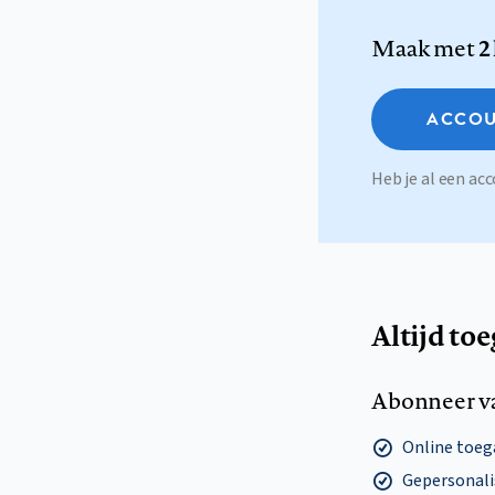
Maak met
2
ACCOU
Heb je al een a
Altijd to
Abonneer v
Online toega
Gepersonalis