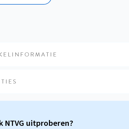
KELINFORMATIE
TIES
sk NTVG uitproberen?