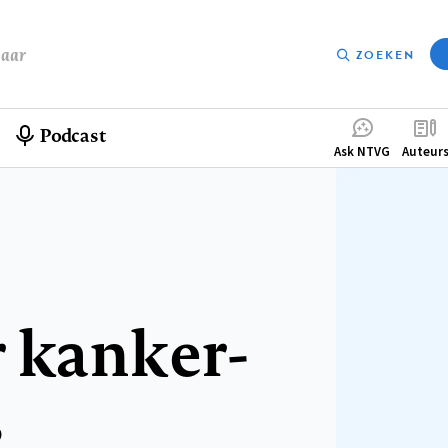
baar
ZOEKEN
Podcast
Compleme
Ask NTVG
Auteur
menu
r kanker-
s