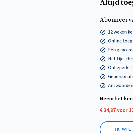
Altijd to
Abonneer v
12 weken k
Online toega
Eén geaccre
Het tijdschri
Onbeperkt l
Gepersonalis
Antwoorden o
Neem het ken
€ 34,97 voor 
IK WI