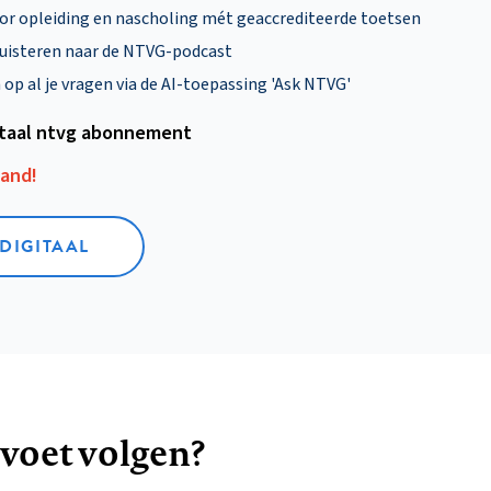
oor opleiding en nascholing mét geaccrediteerde toetsen
uisteren naar de NTVG-podcast
p al je vragen via de AI-toepassing 'Ask NTVG'
itaal ntvg abonnement
aand!
 DIGITAAL
 voet volgen?