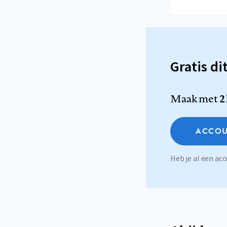
Gratis di
Maak met
2
ACCOU
Heb je al een a