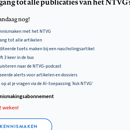
egang tot alle publicaties van het NTVG
andaag nog!
ennismaken met het NTVG
ng tot alle artikelen
diteerde toets maken bij een nascholingsartikel
ft 3 keer in de bus
uisteren naar de NTVG-podcast
eerde alerts voor artikelen en dossiers
p al je vragen via de AI-toepassing 'Ask NTVG'
nismakings­abonnement
12 weken!
L KENNISMAKEN