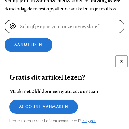
Schrijf je nu in voor onze nieuwsbrief en ontvang iedere
donderdag de meest opvallende artikelen in je mailbox.
E-
mailadres
AANMELDEN
VOLG ONS OP
Deze site gebruikt cookies
Gratis dit artikel lezen?
Zie onze cookie policy
Volg
Volg
Volg
Volg
Volg
Volg
ACCEPTEER AANBEVOLEN INSTELLINGEN
ons
ons
2 klikken
ons
ons
ons
ons
Maak met
een gratis account aan
op
op
op
op
op
op
Contact
Colofon
Disclaimer
Privacy
About us
Functionele cookies
Footer
ACCOUNT AANMAKEN
Facebook
LinkedIn
Bluesky
Instagram
YouTube
Pinterest
Medische vragen verdienen
Sluiten
Analytische cookies
betrouwbare antwoorden
navigation
Heb je al een account of een abonnement?
Inloggen
Marketing cookies
STEL ZE NU AAN ASK NTVG