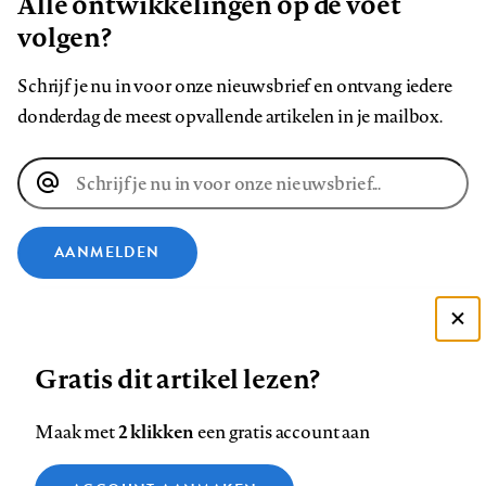
Alle ontwikkelingen op de voet
volgen?
Schrijf je nu in voor onze nieuwsbrief en ontvang iedere
donderdag de meest opvallende artikelen in je mailbox.
E-
mailadres
AANMELDEN
VOLG ONS OP
Deze site gebruikt cookies
Gratis dit artikel lezen?
Zie onze cookie policy
Volg
Volg
Volg
Volg
Volg
Volg
ACCEPTEER AANBEVOLEN INSTELLINGEN
ons
ons
ons
ons
ons
ons
2 klikken
Maak met
een gratis account aan
op
op
op
op
op
op
Contact
Colofon
Disclaimer
Privacy
About us
Functionele cookies