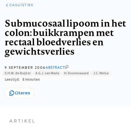
KLINISCHE
ARTIKELEN
PRAKTIJK
CASUÏSTIEK
Kruimelpad
Submucosaal lipoom in het
colon: buikkrampen met
rectaal bloedverlies en
gewichtsverlies
9 SEPTEMBER 2006
ABSTRACT
S.H.W. de Ruijter
A.G.J. van Marle
H. Doornewaard
J.C. Melse
Leestijd
8 minuten
Citeren
ARTIKEL