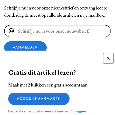
Schrijf je nu in voor onze nieuwsbrief en ontvang iedere
donderdag de meest opvallende artikelen in je mailbox.
E-
mailadres
AANMELDEN
VOLG ONS OP
Deze site gebruikt cookies
Gratis dit artikel lezen?
Zie onze cookie policy
Volg
Volg
Volg
Volg
Volg
Volg
ACCEPTEER AANBEVOLEN INSTELLINGEN
2 klikken
Maak met
een gratis account aan
ons
ons
ons
ons
ons
ons
Functionele cookies
op
op
op
op
op
op
Contact
Colofon
Disclaimer
Privacy
About us
ACCOUNT AANMAKEN
Medische vragen verdienen
Footer
Sluiten
Analytische cookies
Facebook
LinkedIn
Bluesky
Instagram
YouTube
Pinterest
betrouwbare antwoorden
Heb je al een account of een abonnement?
Inloggen
Marketing cookies