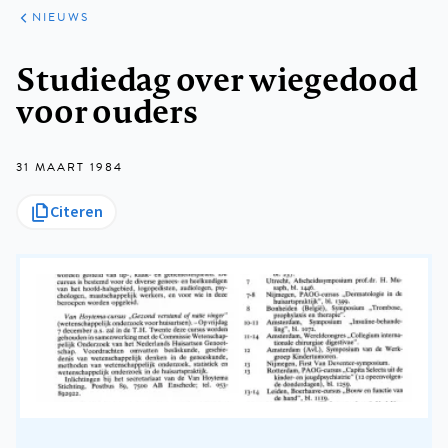
ARTIKELEN
HET
NIEUWS
KORT
Kruimelpad
Studiedag over wiegedood
voor ouders
31 MAART 1984
Citeren