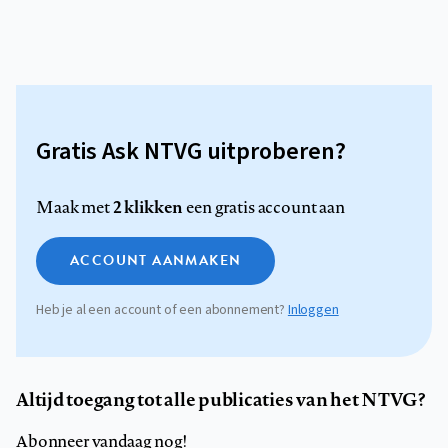
Gratis Ask NTVG uitproberen?
2 klikken
Maak met
een gratis account aan
ACCOUNT AANMAKEN
Heb je al een account of een abonnement?
Inloggen
Altijd toegang tot alle publicaties van het NTVG?
Abonneer vandaag nog!