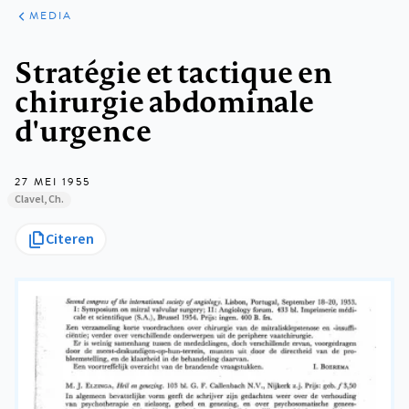
ARTIKELEN
VARIA
MEDIA
Kruimelpad
Stratégie et tactique en
chirurgie abdominale
d'urgence
27 MEI 1955
Clavel, Ch.
Citeren