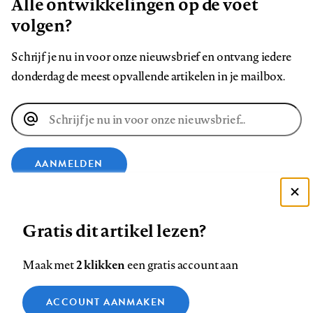
Alle ontwikkelingen op de voet
volgen?
Schrijf je nu in voor onze nieuwsbrief en ontvang iedere
donderdag de meest opvallende artikelen in je mailbox.
E-
mailadres
AANMELDEN
Deze site gebruikt cookies
VOLG ONS OP
Gratis dit artikel lezen?
Zie onze cookie policy
ACCEPTEER AANBEVOLEN INSTELLINGEN
Volg
Volg
Volg
Volg
Volg
Volg
2 klikken
Maak met
een gratis account aan
ons
ons
ons
ons
ons
ons
Functionele cookies
op
op
op
op
op
op
Contact
Colofon
Disclaimer
Privacy
About us
ACCOUNT AANMAKEN
Medische vragen verdienen
Sluiten