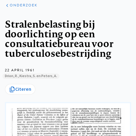
ARTIKELEN
ONDERZOEK
ONDERZOEK
Kruimelpad
Stralenbelasting bij
doorlichting op een
consultatiebureau voor
tuberculosebestrijding
22 APRIL 1961
Drion, R., Kiestra, S. en Peters, A.
Citeren