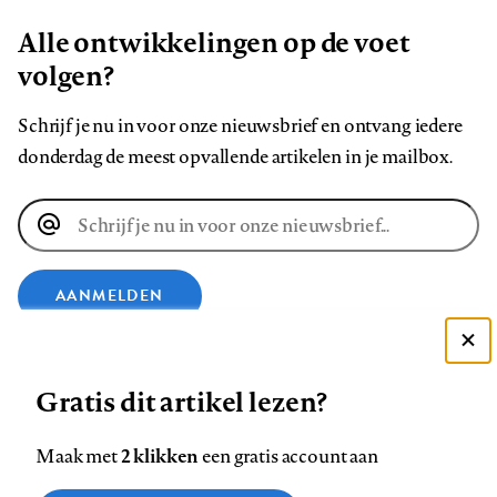
Alle ontwikkelingen op de voet
volgen?
Schrijf je nu in voor onze nieuwsbrief en ontvang iedere
donderdag de meest opvallende artikelen in je mailbox.
E-
mailadres
AANMELDEN
Deze site gebruikt cookies
VOLG ONS OP
Gratis dit artikel lezen?
Zie onze cookie policy
ACCEPTEER AANBEVOLEN INSTELLINGEN
Volg
Volg
Volg
Volg
Volg
Volg
2 klikken
Maak met
een gratis account aan
ons
ons
ons
ons
ons
ons