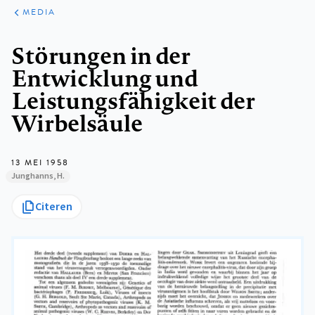
ARTIKELEN
VARIA
MEDIA
Kruimelpad
Störungen in der
Entwicklung und
Leistungsfähigkeit der
Wirbelsäule
13 MEI 1958
Junghanns, H.
Citeren