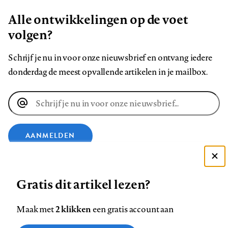
Alle ontwikkelingen op de voet
volgen?
Schrijf je nu in voor onze nieuwsbrief en ontvang iedere
donderdag de meest opvallende artikelen in je mailbox.
E-
mailadres
AANMELDEN
Deze site gebruikt cookies
VOLG ONS OP
Gratis dit artikel lezen?
Zie onze cookie policy
ACCEPTEER AANBEVOLEN INSTELLINGEN
Volg
Volg
Volg
Volg
Volg
Volg
2 klikken
Maak met
een gratis account aan
ons
ons
ons
ons
ons
ons