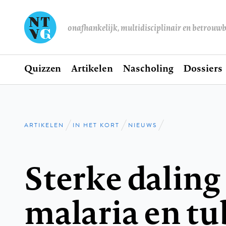
onafhankelijk, multidisciplinair en betrouw
Home
Quizzen
Artikelen
Nascholing
Dossiers
Hoofdnavigatie
ARTIKELEN
IN HET KORT
NIEUWS
Kruimelpad
Sterke daling 
malaria en tu