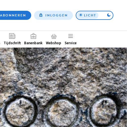
ABONNEREN
INLOGGEN
LICHT
Top
nav
ntair
s
Tijdschrift
Banenbank
Webshop
Service