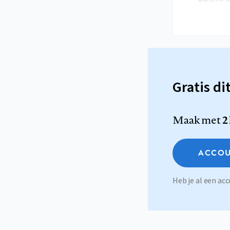
Gratis di
Maak met
2
ACCOU
Heb je al een a