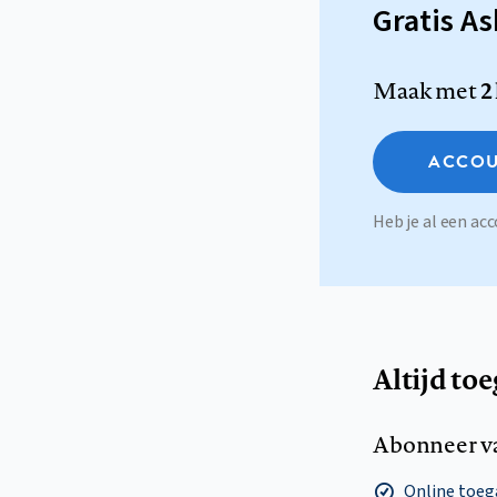
Gratis A
Maak met
2
ACCOU
Heb je al een a
Altijd to
Abonneer v
Online toega