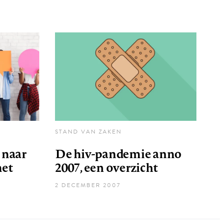
STAND VAN ZAKEN
 naar
De hiv-pandemie anno
met
2007, een overzicht
2 DECEMBER 2007