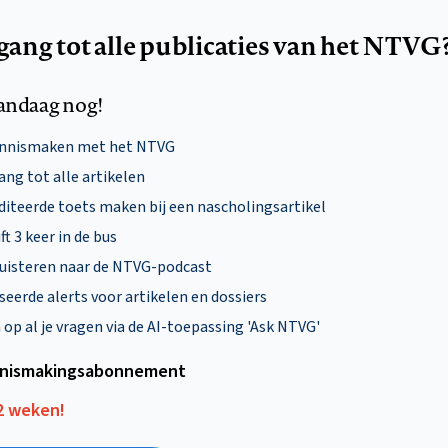
egang tot alle publicaties van het NTVG
andaag nog!
ennismaken met het NTVG
ng tot alle artikelen
diteerde toets maken bij een nascholingsartikel
ft 3 keer in de bus
uisteren naar de NTVG-podcast
eerde alerts voor artikelen en dossiers
p al je vragen via de AI-toepassing 'Ask NTVG'
nismakings­abonnement
12 weken!