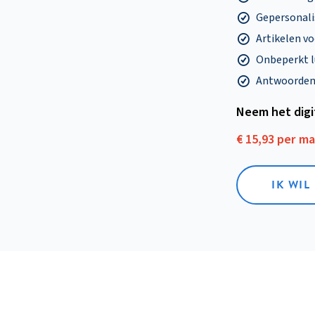
Gepersonalis
Artikelen v
Onbeperkt l
Antwoorden o
Neem het dig
€ 15,93 per m
IK WIL