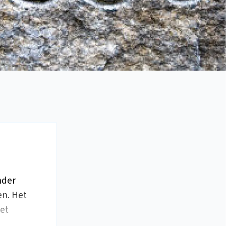
nder
en. Het
het