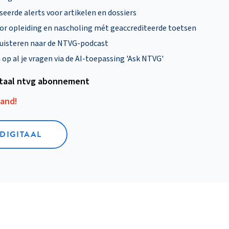
eerde alerts voor artikelen en dossiers
oor opleiding en nascholing mét geaccrediteerde toetsen
uisteren naar de NTVG-podcast
p al je vragen via de AI-toepassing 'Ask NTVG'
itaal ntvg abonnement
aand!
 DIGITAAL