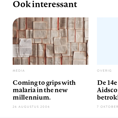
Ook interessant
MEDIA
OVERIG
Coming to grips with
De 14e
malaria in the new
Aidscon
millennium.
betrok
26 AUGUSTUS 2006
7 OKTOBER