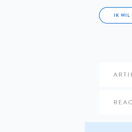
IK WI
ARTI
REAC