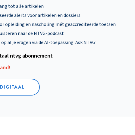
ng tot alle artikelen
eerde alerts voor artikelen en dossiers
oor opleiding en nascholing mét geaccrediteerde toetsen
uisteren naar de NTVG-podcast
p al je vragen via de AI-toepassing 'Ask NTVG'
itaal ntvg abonnement
aand!
 DIGITAAL