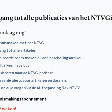
egang tot alle publicaties van het NTVG
andaag nog!
ennismaken met het NTVG
ng tot alle artikelen
diteerde toets maken bij een nascholingsartikel
ft 3 keer in de bus
uisteren naar de NTVG-podcast
eerde alerts voor artikelen en dossiers
p al je vragen via de AI-toepassing 'Ask NTVG'
nismakings­abonnement
12 weken!