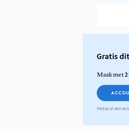
Gratis di
Maak met
2
ACCOU
Heb je al een a