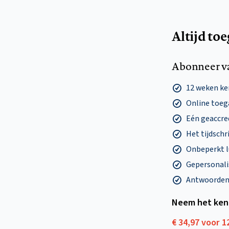
Altijd to
Abonneer v
12 weken k
Online toega
Eén geaccre
Het tijdschri
Onbeperkt l
Gepersonalis
Antwoorden o
Neem het ken
€ 34,97 voor 