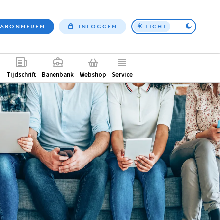
ABONNEREN
INLOGGEN
LICHT
Top
nav
ntair
s
Tijdschrift
Banenbank
Webshop
Service