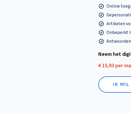
Online toega
Gepersonalis
Artikelen v
Onbeperkt l
Antwoorden o
Neem het dig
€ 15,93 per m
IK WIL