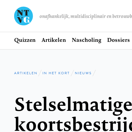
onafhankelijk, multidisciplinair en betrouw
Home
Quizzen
Artikelen
Nascholing
Dossiers
Hoofdnavigatie
ARTIKELEN
IN HET KORT
NIEUWS
Kruimelpad
Stelselmatig
koortsbestrij