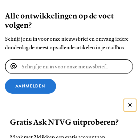
Alle ontwikkelingen op de voet
volgen?
Schrijf je nu in voor onze nieuwsbrief en ontvang iedere
donderdag de meest opvallende artikelen in je mailbox.
E-
mailadres
AANMELDEN
VOLG ONS OP
Deze site gebruikt cookies
Gratis Ask NTVG uitproberen?
Zie onze cookie policy
Volg
Volg
Volg
Volg
Volg
Volg
ACCEPTEER AANBEVOLEN INSTELLINGEN
ons
ons
ons
ons
ons
ons
2 klikken
Maak met
een gratis account aan