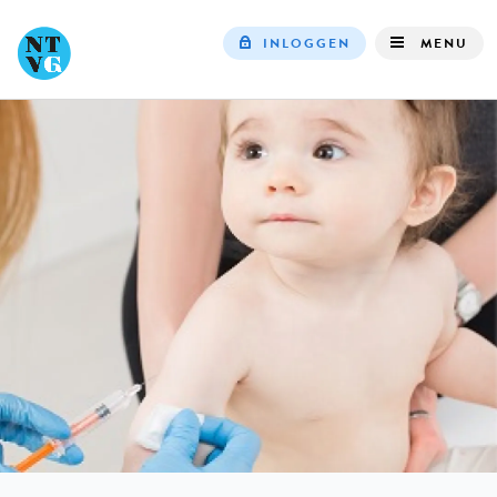
INLOGGEN
MENU
Top
navigation
IN