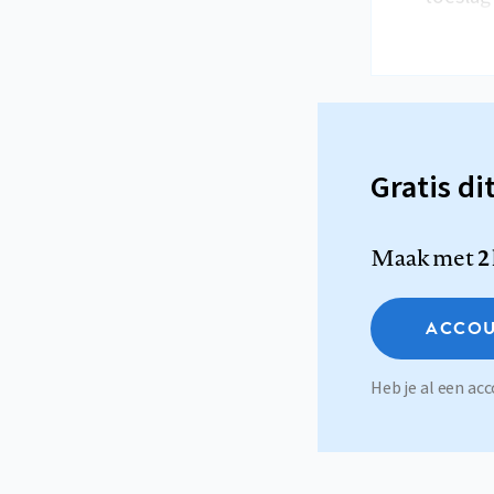
Gratis di
Maak met
2
ACCOU
Heb je al een a