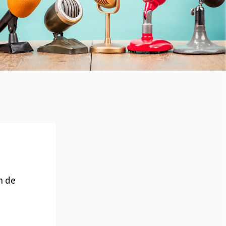
in de
e