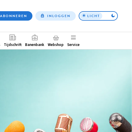
ABONNEREN
INLOGGEN
LICHT
Top
nav
ntair
s
Tijdschrift
Banenbank
Webshop
Service