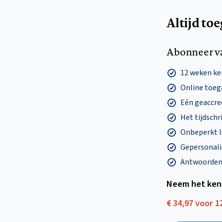
Altijd to
Abonneer v
12 weken k
Online toega
Eén geaccre
Het tijdschri
Onbeperkt l
Gepersonalis
Antwoorden o
Neem het ken
€ 34,97 voor 