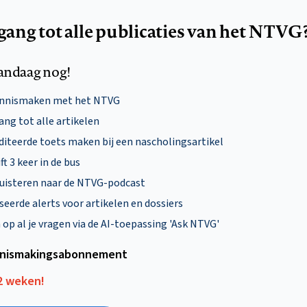
egang tot alle publicaties van het NTVG
andaag nog!
ennismaken met het NTVG
ng tot alle artikelen
diteerde toets maken bij een nascholingsartikel
ft 3 keer in de bus
uisteren naar de NTVG-podcast
eerde alerts voor artikelen en dossiers
p al je vragen via de AI-toepassing 'Ask NTVG'
nismakings­abonnement
12 weken!