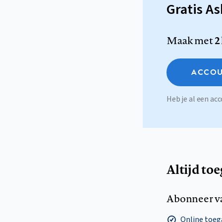
Gratis A
Maak met
2
ACCOU
Heb je al een a
Altijd to
Abonneer v
Online toega