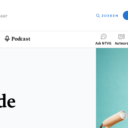
baar
ZOEKEN
Podcast
Compleme
Ask NTVG
Auteur
menu
de