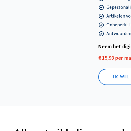
Gepersonalis
Artikelen v
Onbeperkt l
Antwoorden o
Neem het dig
€ 15,93 per m
IK WIL