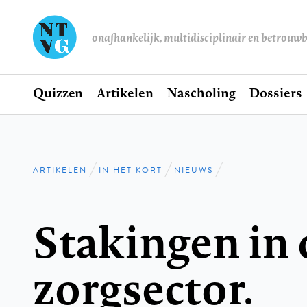
onafhankelijk, multidisciplinair en betrouw
Home
Quizzen
Artikelen
Nascholing
Dossiers
Hoofdnavigatie
ARTIKELEN
IN HET KORT
NIEUWS
Kruimelpad
Stakingen in 
zorgsector.