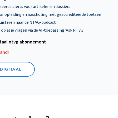
eerde alerts voor artikelen en dossiers
oor opleiding en nascholing mét geaccrediteerde toetsen
uisteren naar de NTVG-podcast
p al je vragen via de AI-toepassing 'Ask NTVG'
itaal ntvg abonnement
aand!
 DIGITAAL