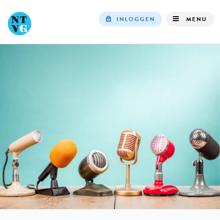
INLOGGEN
MENU
Top
navigation
IN