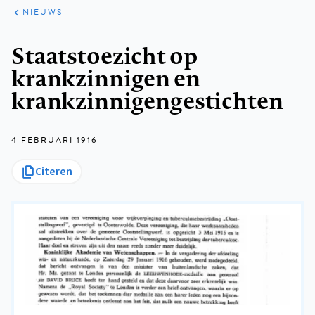
ARTIKELEN
HET
NIEUWS
KORT
Kruimelpad
Staatstoezicht op
krankzinnigen en
krankzinnigengestichten
4 FEBRUARI 1916
Citeren