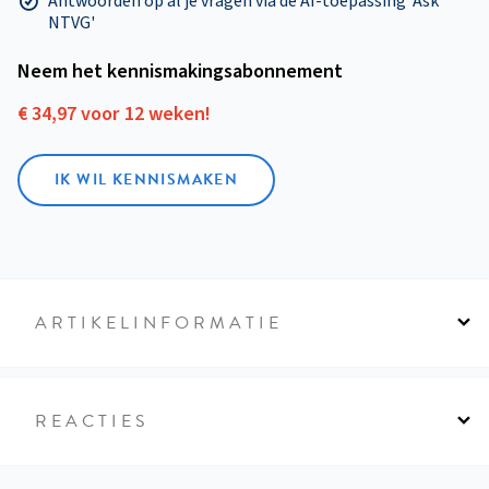
Antwoorden op al je vragen via de AI-toepassing 'Ask
NTVG'
Neem het kennismakings­abonnement
€ 34,97 voor 12 weken!
IK WIL KENNISMAKEN
ARTIKELINFORMATIE
REACTIES