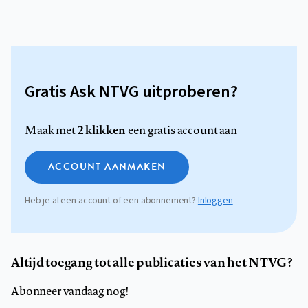
Gratis Ask NTVG uitproberen?
2 klikken
Maak met
een gratis account aan
ACCOUNT AANMAKEN
Heb je al een account of een abonnement?
Inloggen
Altijd toegang tot alle publicaties van het NTVG?
Abonneer vandaag nog!