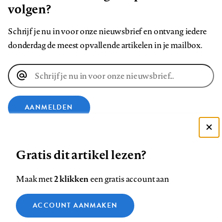
volgen?
Schrijf je nu in voor onze nieuwsbrief en ontvang iedere
donderdag de meest opvallende artikelen in je mailbox.
E-
mailadres
AANMELDEN
Deze site gebruikt cookies
VOLG ONS OP
Gratis dit artikel lezen?
Zie onze cookie policy
ACCEPTEER AANBEVOLEN INSTELLINGEN
Volg
Volg
Volg
Volg
Volg
Volg
2 klikken
Maak met
een gratis account aan
ons
ons
ons
ons
ons
ons
Functionele cookies
op
op
op
op
op
op
Contact
Colofon
Disclaimer
Privacy
About us
ACCOUNT AANMAKEN
Medische vragen verdienen
Sluiten
Footer
Analytische cookies
Facebook
LinkedIn
Bluesky
Instagram
YouTube
Pinterest
betrouwbare antwoorden