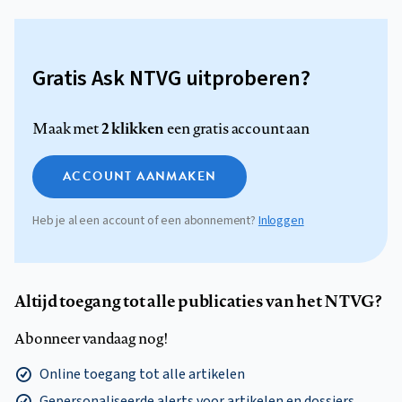
Gratis Ask NTVG uitproberen?
2 klikken
Maak met
een gratis account aan
ACCOUNT AANMAKEN
Heb je al een account of een abonnement?
Inloggen
Altijd toegang tot alle publicaties van het NTVG?
Abonneer vandaag nog!
Online toegang tot alle artikelen
Gepersonaliseerde alerts voor artikelen en dossiers