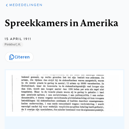
ARTIKELEN
VARIA
MEDEDELINGEN
Kruimelpad
Spreekkamers in Amerika
15 APRIL 1911
Pinkhof, H.
Citeren