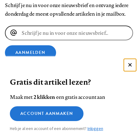
Schrijf je nu in voor onze nieuwsbrief en ontvang iedere
donderdag de meest opvallende artikelen in je mailbox.
E-
mailadres
AANMELDEN
Deze site gebruikt cookies
VOLG ONS OP
Gratis dit artikel lezen?
Zie onze cookie policy
ACCEPTEER AANBEVOLEN INSTELLINGEN
Volg
Volg
Volg
Volg
Volg
Volg
2 klikken
Maak met
een gratis account aan
ons
ons
ons
ons
ons
ons
Functionele cookies
op
op
op
op
op
op
Contact
Colofon
Disclaimer
Privacy
About us
ACCOUNT AANMAKEN
Medische vragen verdienen
Sluiten
Footer
Analytische cookies
Facebook
LinkedIn
Bluesky
Instagram
YouTube
Pinterest
betrouwbare antwoorden
Heb je al een account of een abonnement?
Inloggen
Marketing cookies
navigation
STEL ZE NU AAN ASK NTVG