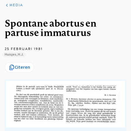
ARTIKELEN
VARIA
MEDIA
Kruimelpad
Spontane abortus en
partuse immaturus
25 FEBRUARI 1981
Huisjes, H.J.
Citeren