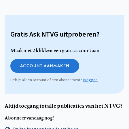
Gratis Ask NTVG uitproberen?
2 klikken
Maak met
een gratis account aan
ACCOUNT AANMAKEN
Heb je al een account of een abonnement?
Inloggen
Altijd toegang tot alle publicaties van het NTVG?
Abonneer vandaag nog!