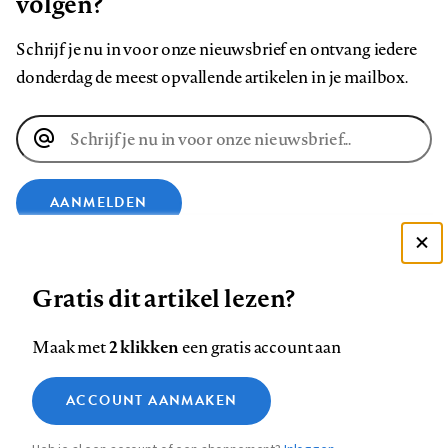
volgen?
Schrijf je nu in voor onze nieuwsbrief en ontvang iedere
donderdag de meest opvallende artikelen in je mailbox.
E-
mailadres
AANMELDEN
Deze site gebruikt cookies
VOLG ONS OP
Gratis dit artikel lezen?
Zie onze cookie policy
ACCEPTEER AANBEVOLEN INSTELLINGEN
Volg
Volg
Volg
Volg
Volg
Volg
2 klikken
Maak met
een gratis account aan
ons
ons
ons
ons
ons
ons
Functionele cookies
op
op
op
op
op
op
Contact
Colofon
Disclaimer
Privacy
About us
ACCOUNT AANMAKEN
Medische vragen verdienen
Sluiten
Footer
Analytische cookies
Facebook
LinkedIn
Bluesky
Instagram
YouTube
Pinterest
betrouwbare antwoorden