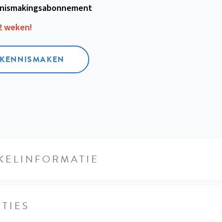
nismakings­abonnement
12 weken!
L KENNISMAKEN
KELINFORMATIE
TIES