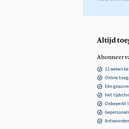
Altijd to
Abonneer v
12 weken k
Online toega
Eén geaccre
Het tijdschri
Onbeperkt l
Gepersonalis
Antwoorden o