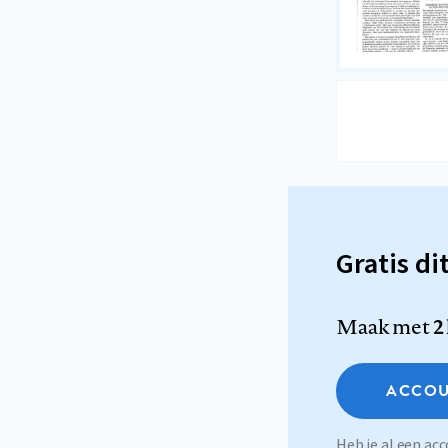
Gratis di
Maak met
2
ACCOU
Heb je al een a