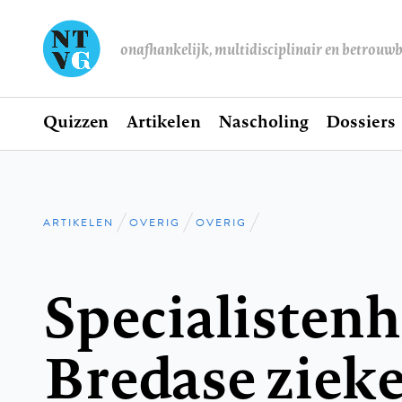
onafhankelijk, multidisciplinair en betrouw
Home
Quizzen
Artikelen
Nascholing
Dossiers
Hoofdnavigatie
ARTIKELEN
OVERIG
OVERIG
Kruimelpad
Specialisten
Bredase zieke