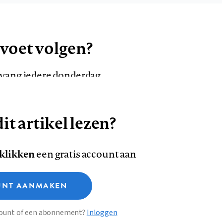
 voet volgen?
ntvang iedere donderdag
it artikel lezen?
VOLG ONS OP
AANMELDEN
Volg
Volg
 klikken
een gratis account aan
ons
ons
Deze site gebruikt cookies
op
op
NT AANMAKEN
Facebook
LinkedI
sclaimer
Privacy
About us
ccount of een abonnement?
Inloggen