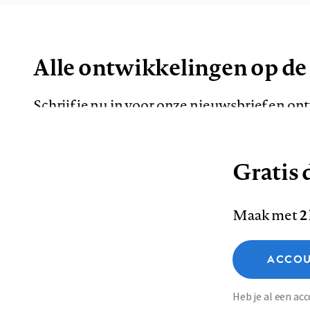
Alle ontwikkelingen op de
Schrijf je nu in voor onze nieuwsbrief en o
de meest opvallende artikelen in je mailbox.
Gratis d
E-
Maak met
2
mailadres
Functionele cookies
ACCOU
Analytische cookies
Marketing cookies
Contact
Colofon
Di
Heb je al een a