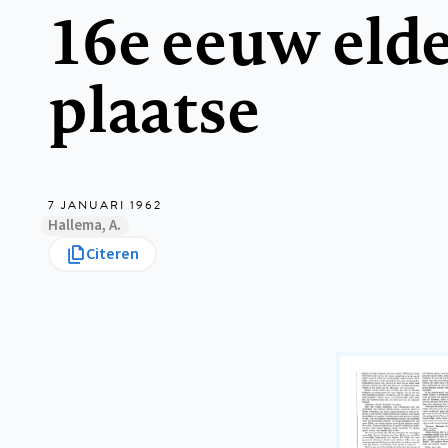
16e eeuw elde
plaatse
7 JANUARI 1962
Hallema, A.
Citeren