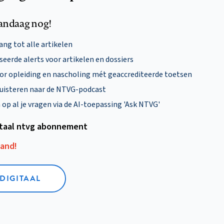
andaag nog!
ng tot alle artikelen
eerde alerts voor artikelen en dossiers
oor opleiding en nascholing mét geaccrediteerde toetsen
uisteren naar de NTVG-podcast
p al je vragen via de AI-toepassing 'Ask NTVG'
itaal ntvg abonnement
aand!
 DIGITAAL