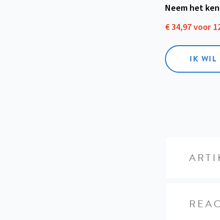
Neem het ken
€ 34,97 voor 
IK WI
ARTI
REAC