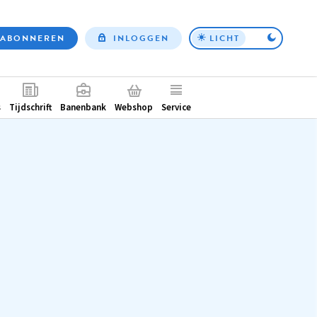
ABONNEREN
INLOGGEN
LICHT
Top
nav
ntair
s
Tijdschrift
Banenbank
Webshop
Service