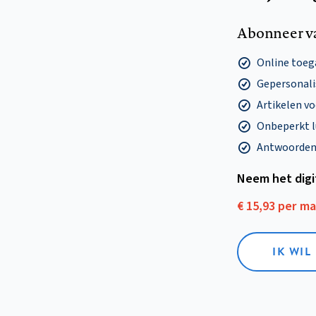
Abonneer v
Online toega
Gepersonalis
Artikelen v
Onbeperkt l
Antwoorden o
Neem het dig
€ 15,93 per m
IK WIL