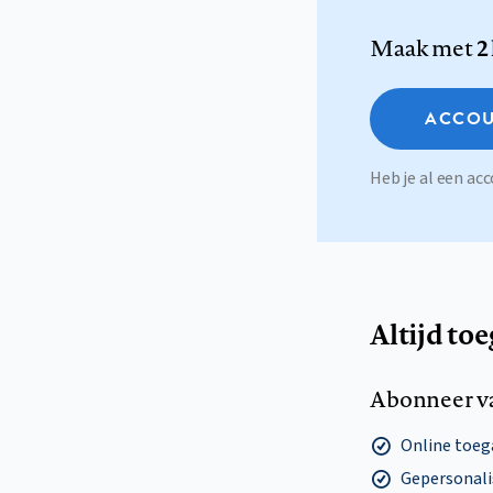
Maak met
2
ACCOU
Heb je al een a
Altijd to
Abonneer v
Online toega
Gepersonalis