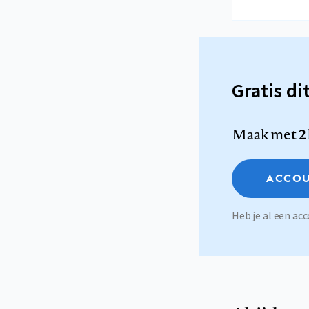
Gratis di
Maak met
2
ACCOU
Heb je al een a