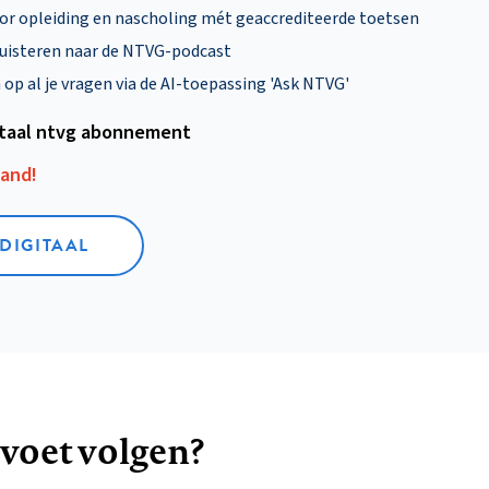
oor opleiding en nascholing mét geaccrediteerde toetsen
uisteren naar de NTVG-podcast
p al je vragen via de AI-toepassing 'Ask NTVG'
itaal ntvg abonnement
aand!
 DIGITAAL
 voet volgen?