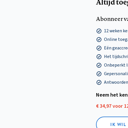
Altijd to
Abonneer v
12 weken k
Online toega
Eén geaccre
Het tijdschri
Onbeperkt l
Gepersonalis
Antwoorden o
Neem het ken
€ 34,97 voor 
IK WI