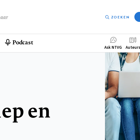
baar
ZOEKEN
Podcast
Compleme
Ask NTVG
Auteur
menu
iep en