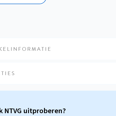
KELINFORMATIE
TIES
sk NTVG uitproberen?