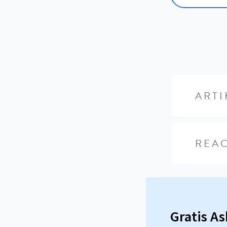
ARTI
REAC
Gratis A