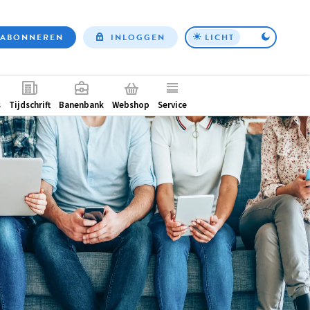
ABONNEREN
INLOGGEN
LICHT
Top
nav
ntair
s
Tijdschrift
Banenbank
Webshop
Service