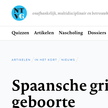
onafhankelijk, multidisciplinair en betrouw
Home
Quizzen
Artikelen
Nascholing
Dossiers
Hoofdnavigatie
ARTIKELEN
IN HET KORT
NIEUWS
Kruimelpad
Spaansche gr
geboorte