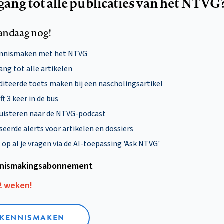
egang tot alle publicaties van het NTVG
andaag nog!
ennismaken met het NTVG
ng tot alle artikelen
diteerde toets maken bij een nascholingsartikel
ft 3 keer in de bus
uisteren naar de NTVG-podcast
eerde alerts voor artikelen en dossiers
p al je vragen via de AI-toepassing 'Ask NTVG'
nismakings­abonnement
12 weken!
L KENNISMAKEN