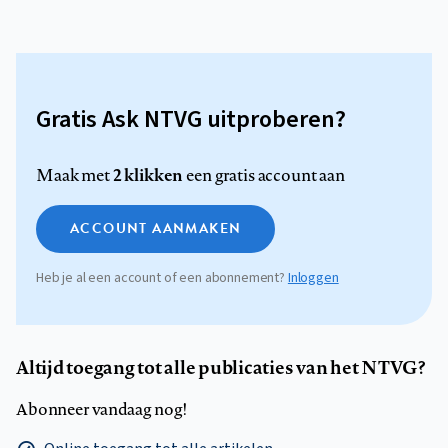
Gratis Ask NTVG uitproberen?
2 klikken
Maak met
een gratis account aan
ACCOUNT AANMAKEN
Heb je al een account of een abonnement?
Inloggen
Altijd toegang tot alle publicaties van het NTVG?
Abonneer vandaag nog!