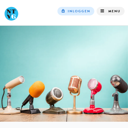
INLOGGEN
MENU
Top
navigation
IN