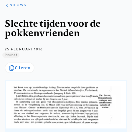
ARTIKELEN
HET
NIEUWS
KORT
Kruimelpad
Slechte tijden voor de
pokkenvrienden
25 FEBRUARI 1916
Pinkhof
Citeren