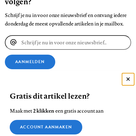
volgen?
Schrijf je nu in voor onze nieuwsbrief en ontvang iedere
donderdag de meest opvallende artikelen in je mailbox.
E-
mailadres
AANMELDEN
VOLG ONS OP
Deze site gebruikt cookies
Gratis dit artikel lezen?
Zie onze cookie policy
Volg
Volg
Volg
Volg
Volg
Volg
ACCEPTEER AANBEVOLEN INSTELLINGEN
ons
ons
2 klikken
ons
ons
ons
ons
Maak met
een gratis account aan
op
op
op
op
op
op
Contact
Colofon
Disclaimer
Privacy
About us
Functionele cookies
Footer
ACCOUNT AANMAKEN
Facebook
LinkedIn
Bluesky
Instagram
YouTube
Pinterest
Medische vragen verdienen
Sluiten
Analytische cookies