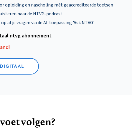
oor opleiding en nascholing mét geaccrediteerde toetsen
uisteren naar de NTVG-podcast
p al je vragen via de AI-toepassing 'Ask NTVG'
itaal ntvg abonnement
aand!
 DIGITAAL
 voet volgen?