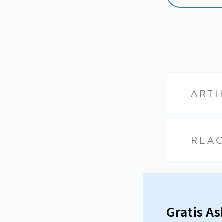
ARTI
REAC
Gratis A