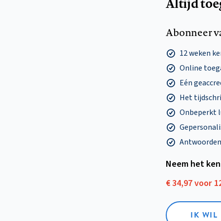
Altijd to
Abonneer v
12 weken k
Online toega
Eén geaccre
Het tijdschri
Onbeperkt l
Gepersonalis
Antwoorden o
Neem het ken
€ 34,97 voor 
IK WI