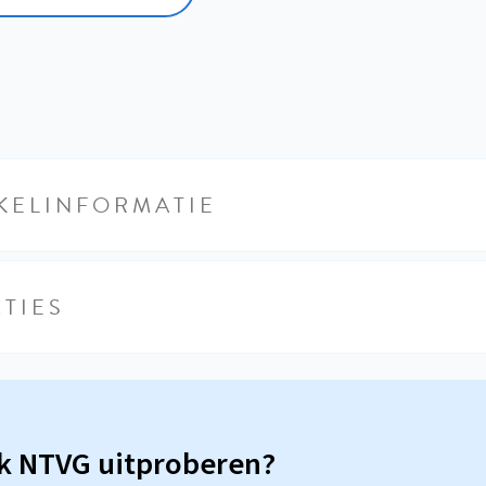
KELINFORMATIE
TIES
sk NTVG uitproberen?