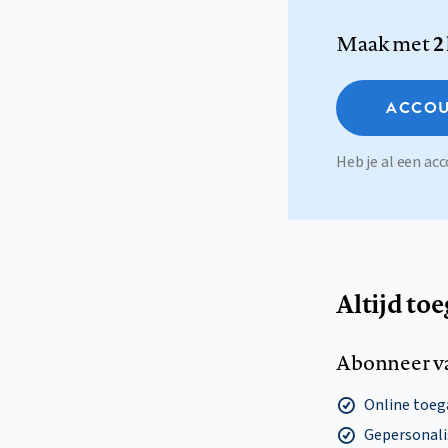
Maak met
2
ACCOU
Heb je al een a
Altijd to
Abonneer v
Online toega
Gepersonalis