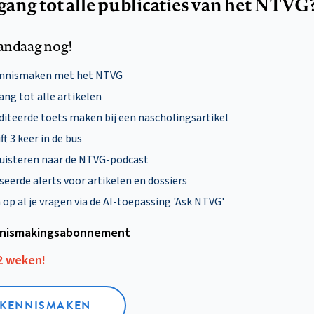
egang tot alle publicaties van het NTVG
andaag nog!
ennismaken met het NTVG
ng tot alle artikelen
diteerde toets maken bij een nascholingsartikel
ft 3 keer in de bus
uisteren naar de NTVG-podcast
eerde alerts voor artikelen en dossiers
p al je vragen via de AI-toepassing 'Ask NTVG'
nismakings­abonnement
12 weken!
L KENNISMAKEN