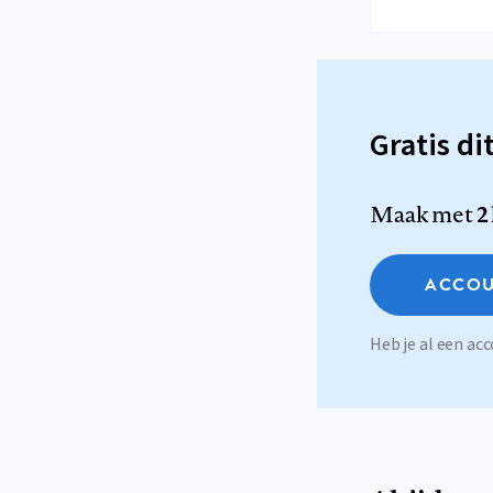
Gratis di
Maak met
2
ACCOU
Heb je al een a