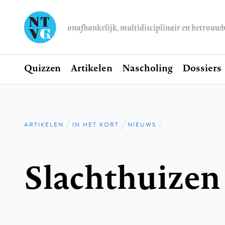
onafhankelijk, multidisciplinair en betrouw
Home
Quizzen
Artikelen
Nascholing
Dossiers
Hoofdnavigatie
ARTIKELEN
IN HET KORT
NIEUWS
Kruimelpad
Slachthuizen