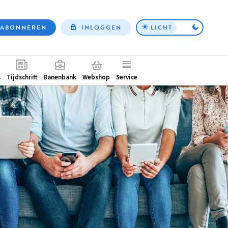
ABONNEREN
INLOGGEN
LICHT
Top
nav
ntair
s
Tijdschrift
Banenbank
Webshop
Service