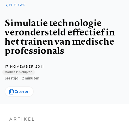
ARTIKELEN
HET
NIEUWS
KORT
Kruimelpad
Simulatie technologie
verondersteld effectief in
het trainen van medische
professionals
17 NOVEMBER 2011
Marlies P. Schijven
Leestijd
2 minuten
Citeren
ARTIKEL