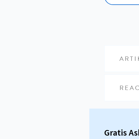
ARTI
REAC
Gratis A