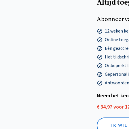
Altijd to
Abonneer v
12 weken k
Online toega
Eén geaccre
Het tijdschri
Onbeperkt l
Gepersonalis
Antwoorden o
Neem het ken
€ 34,97 voor 
IK WI