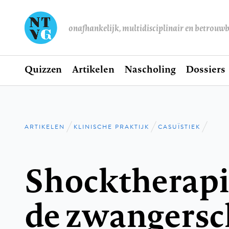
onafhankelijk, multidisciplinair en betrouw
Home
Quizzen
Artikelen
Nascholing
Dossiers
Hoofdnavigatie
ARTIKELEN
KLINISCHE PRAKTIJK
CASUÏSTIEK
Kruimelpad
Shocktherapi
de zwangers