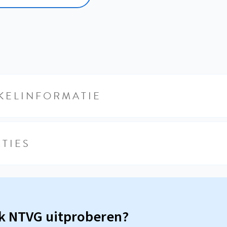
KELINFORMATIE
TIES
sk NTVG uitproberen?