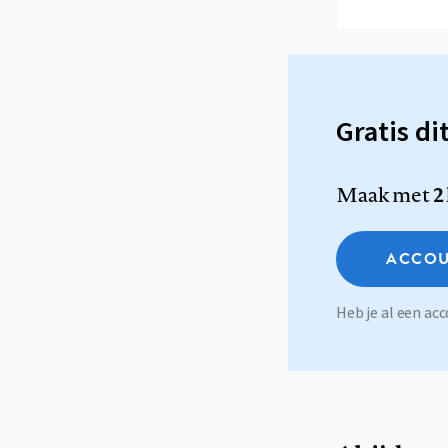
Gratis di
Maak met
2
ACCOU
Heb je al een a