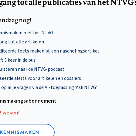
egang tot alle publicaties van het NTVG
andaag nog!
ennismaken met het NTVG
ng tot alle artikelen
diteerde toets maken bij een nascholingsartikel
ft 3 keer in de bus
uisteren naar de NTVG-podcast
eerde alerts voor artikelen en dossiers
p al je vragen via de AI-toepassing 'Ask NTVG'
nismakings­abonnement
12 weken!
L KENNISMAKEN