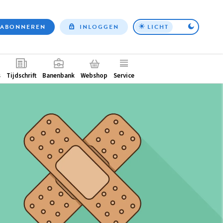
ABONNEREN
INLOGGEN
LICHT
Top
nav
ntair
s
Tijdschrift
Banenbank
Webshop
Service