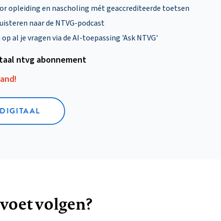
oor opleiding en nascholing mét geaccrediteerde toetsen
uisteren naar de NTVG-podcast
p al je vragen via de AI-toepassing 'Ask NTVG'
itaal ntvg abonnement
aand!
 DIGITAAL
 voet volgen?