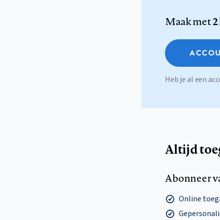
Maak met
2
ACCOU
Heb je al een a
Altijd to
Abonneer v
Online toega
Gepersonalis