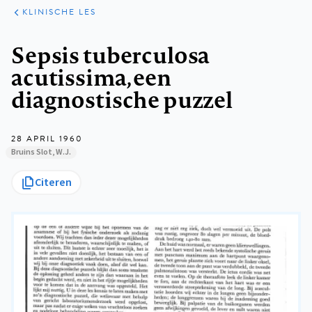
KLINISCHE
ARTIKELEN
PRAKTIJK
KLINISCHE LES
Kruimelpad
Sepsis tuberculosa
acutissima, een
diagnostische puzzel
28 APRIL 1960
Bruins Slot, W.J.
Citeren