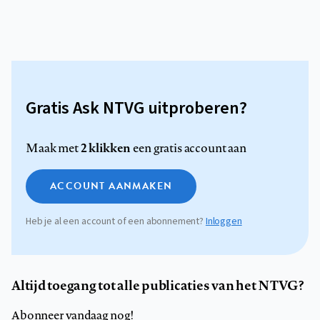
Gratis Ask NTVG uitproberen?
2 klikken
Maak met
een gratis account aan
ACCOUNT AANMAKEN
Heb je al een account of een abonnement?
Inloggen
Altijd toegang tot alle publicaties van het NTVG?
Abonneer vandaag nog!