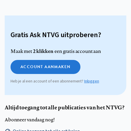
Gratis Ask NTVG uitproberen?
2 klikken
Maak met
een gratis account aan
ACCOUNT AANMAKEN
Heb je al een account of een abonnement?
Inloggen
Altijd toegang tot alle publicaties van het NTVG?
Abonneer vandaag nog!