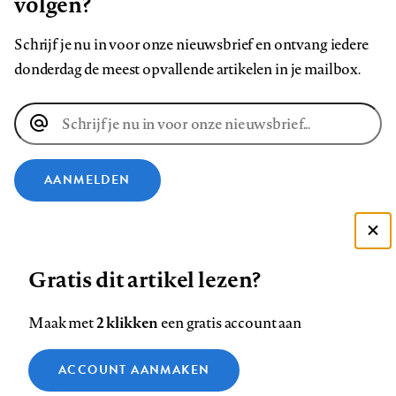
volgen?
Schrijf je nu in voor onze nieuwsbrief en ontvang iedere
donderdag de meest opvallende artikelen in je mailbox.
E-
mailadres
AANMELDEN
VOLG ONS OP
Deze site gebruikt cookies
Gratis dit artikel lezen?
Zie onze cookie policy
Volg
Volg
Volg
Volg
Volg
Volg
ACCEPTEER AANBEVOLEN INSTELLINGEN
ons
ons
2 klikken
ons
ons
ons
ons
Maak met
een gratis account aan
op
op
op
op
op
op
Contact
Colofon
Disclaimer
Privacy
About us
Functionele cookies
Footer
ACCOUNT AANMAKEN
Facebook
LinkedIn
Bluesky
Instagram
YouTube
Pinterest
Medische vragen verdienen
Sluiten
Analytische cookies