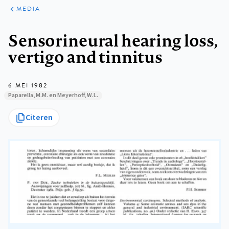
ARTIKELEN
VARIA
MEDIA
Kruimelpad
Sensorineural hearing loss,
vertigo and tinnitus
6 MEI 1982
Paparella, M.M. en Meyerhoff, W.L.
Citeren