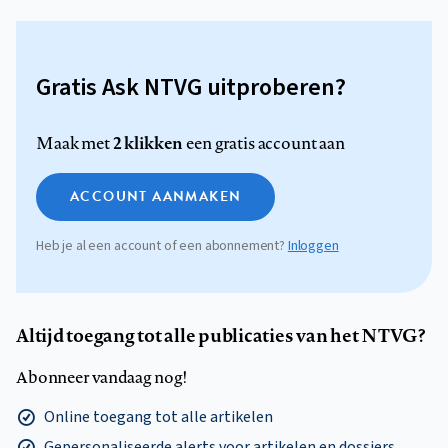
Gratis Ask NTVG uitproberen?
2 klikken
Maak met
een gratis account aan
ACCOUNT AANMAKEN
Heb je al een account of een abonnement?
Inloggen
Altijd toegang tot alle publicaties van het NTVG?
Abonneer vandaag nog!
Online toegang tot alle artikelen
Gepersonaliseerde alerts voor artikelen en dossiers