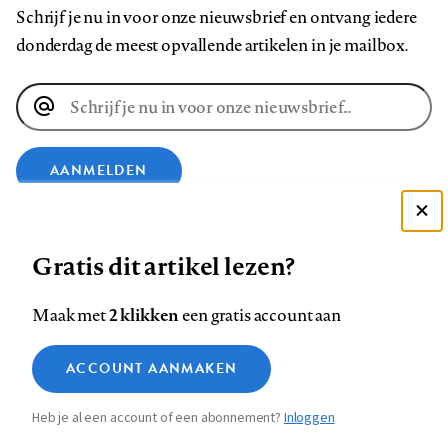
Schrijf je nu in voor onze nieuwsbrief en ontvang iedere
donderdag de meest opvallende artikelen in je mailbox.
E-
mailadres
AANMELDEN
Deze site gebruikt cookies
VOLG ONS OP
Gratis dit artikel lezen?
Zie onze cookie policy
ACCEPTEER AANBEVOLEN INSTELLINGEN
Volg
Volg
Volg
Volg
Volg
Volg
2 klikken
Maak met
een gratis account aan
ons
ons
ons
ons
ons
ons
Functionele cookies
op
op
op
op
op
op
Contact
Colofon
Disclaimer
Privacy
About us
ACCOUNT AANMAKEN
Medische vragen verdienen
Sluiten
Footer
Analytische cookies
Facebook
LinkedIn
Bluesky
Instagram
YouTube
Pinterest
betrouwbare antwoorden
Heb je al een account of een abonnement?
Inloggen
Marketing cookies
navigation
STEL ZE NU AAN ASK NTVG