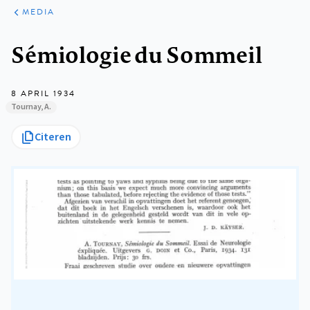
ARTIKELEN
VARIA
MEDIA
Kruimelpad
Sémiologie du Sommeil
8 APRIL 1934
Tournay, A.
Citeren