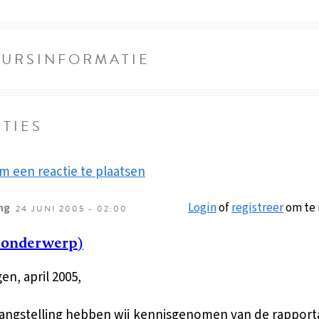
EURSINFORMATIE
TIES
m een reactie te plaatsen
Login
of
registreer
om te 
ng
24 JUNI 2005 - 02:00
 onderwerp)
en, april 2005,
angstelling hebben wij kennisgenomen van de rapport