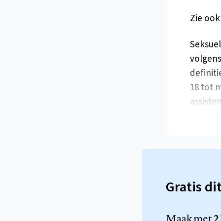
Zie ook 
Seksuel
volgens
definit
18 tot 
assist
Gratis di
Maak met
2