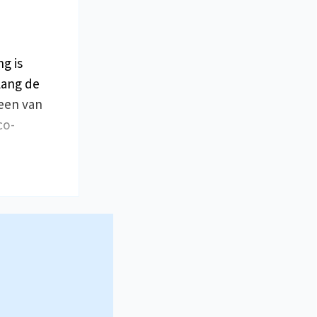
g is
lang de
teen van
co-