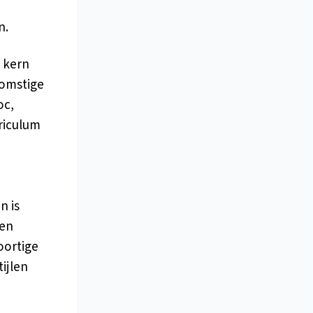
n.
e kern
komstige
oc,
riculum
n is
Een
oortige
ijlen