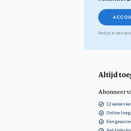
ACCOU
Heb je al een a
Altijd to
Abonneer v
12 weken k
Online toega
Eén geaccre
Het tijdschri