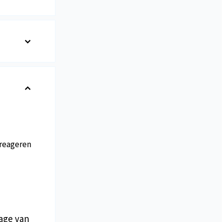
reageren
age van