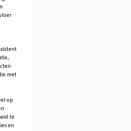
an
vloer
sistent
tie,
icten
tie met
-
eel op
en
heid te
ies en