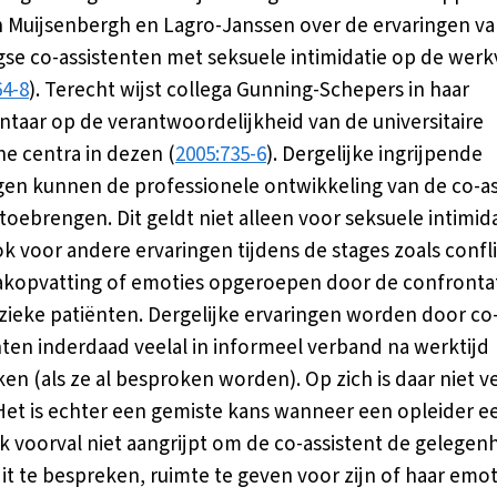
 Muijsenbergh en Lagro-Janssen over de ervaringen v
se co-assistenten met seksuele intimidatie op de werk
64-8
). Terecht wijst collega Gunning-Schepers in haar
aar op de verantwoordelijkheid van de universitaire
e centra in dezen (
2005:735-6
). Dergelijke ingrijpende
gen kunnen de professionele ontwikkeling van de co-as
toebrengen. Dit geldt niet alleen voor seksuele intimida
k voor andere ervaringen tijdens de stages zoals confl
akopvatting of emoties opgeroepen door de confronta
 zieke patiënten. Dergelijke ervaringen worden door co
nten inderdaad veelal in informeel verband na werktijd
en (als ze al besproken worden). Op zich is daar niet v
Het is echter een gemiste kans wanneer een opleider e
jk voorval niet aangrijpt om de co-assistent de gelegen
it te bespreken, ruimte te geven voor zijn of haar emot