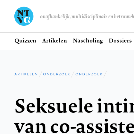
onafhankelijk, multidisciplinair en betrouw
Home
Quizzen
Artikelen
Nascholing
Dossiers
Hoofdnavigatie
ARTIKELEN
ONDERZOEK
ONDERZOEK
Kruimelpad
Seksuele inti
van co-assist