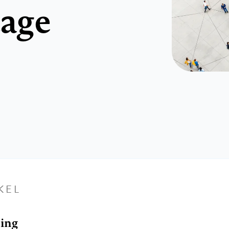
tage
KEL
ding