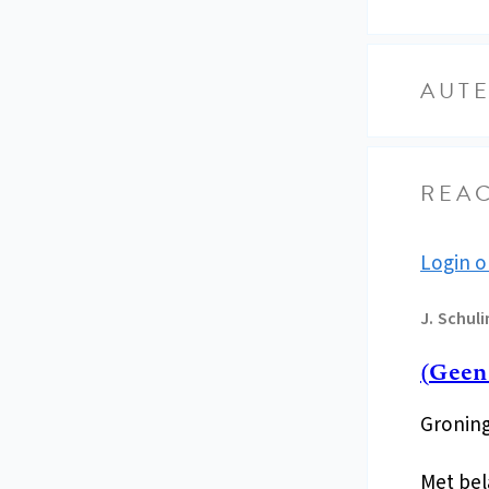
AUT
REAC
Login o
J.
Schuli
(Geen
Groning
Met bel