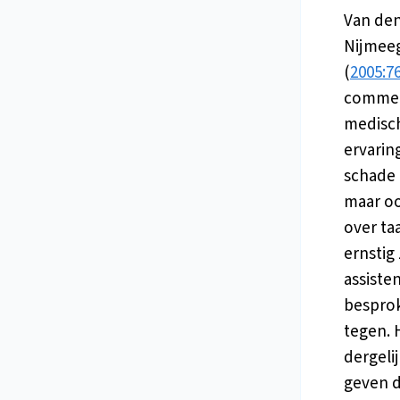
Van den
Nijmeeg
(
2005:7
comment
medisch
ervarin
schade 
maar oo
over ta
ernstig
assiste
besprok
tegen. 
dergeli
geven d