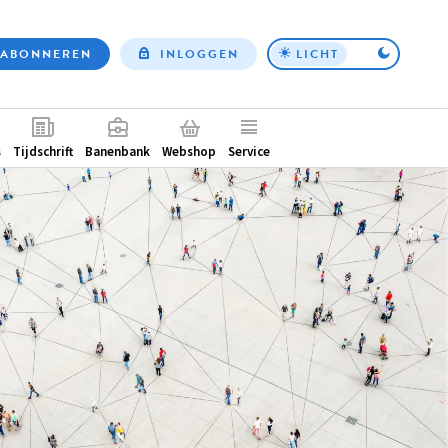
ABONNEREN
INLOGGEN
LICHT
Top
nav
ntair
s
Tijdschrift
Banenbank
Webshop
Service