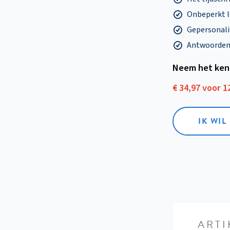
Onbeperkt l
Gepersonalis
Antwoorden o
Neem het ken
€ 34,97 voor 
IK WI
ARTI