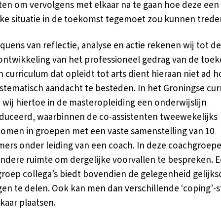
en om vervolgens met elkaar na te gaan hoe deze een
jke situatie in de toekomst tegemoet zou kunnen trede
quens van reflectie, analyse en actie rekenen wij tot d
ontwikkeling van het professioneel gedrag van de toe
n curriculum dat opleidt tot arts dient hieraan niet ad h
stematisch aandacht te besteden. In het Groningse cur
wij hiertoe in de masteropleiding een onderwijslijn
duceerd, waarbinnen de co-assistenten tweewekelijks
men in groepen met een vaste samenstelling van 10
ers onder leiding van een coach. In deze coachgroepe
ndere ruimte om dergelijke voorvallen te bespreken. 
 groep collega’s biedt bovendien de gelegenheid gelijks
gen te delen. Ook kan men dan verschillende ‘coping’-st
lkaar plaatsen.