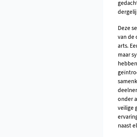
gedacht
dergeli
Deze se
van de 
arts. Ee
maar sy
hebben 
geïntro
samenko
deelnem
onder a
veilige
ervarin
naast e