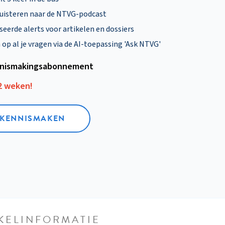
uisteren naar de NTVG-podcast
eerde alerts voor artikelen en dossiers
p al je vragen via de AI-toepassing 'Ask NTVG'
nismakings­abonnement
12 weken!
L KENNISMAKEN
KELINFORMATIE