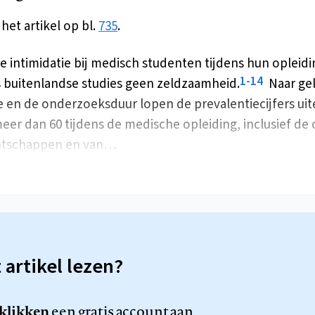
het artikel op bl.
735
.
e intimidatie bij medisch studenten tijdens hun opleidin
1-14
 buitenlandse studies geen zeldzaamheid.
Naar ge
ie en de onderzoeksduur lopen de prevalentiecijfers ui
meer dan 60 tijdens de medische opleiding, inclusief de 
entschappen en van…
t artikel lezen?
 klikken
een gratis account aan