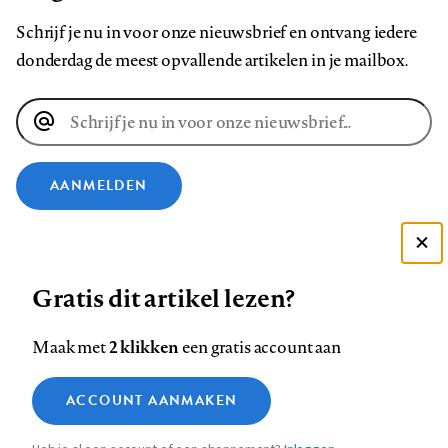
Schrijf je nu in voor onze nieuwsbrief en ontvang iedere
donderdag de meest opvallende artikelen in je mailbox.
E-
mailadres
AANMELDEN
VOLG ONS OP
Deze site gebruikt cookies
Gratis dit artikel lezen?
Zie onze cookie policy
Volg
Volg
Volg
Volg
Volg
Volg
ACCEPTEER AANBEVOLEN INSTELLINGEN
ons
ons
2 klikken
ons
ons
ons
ons
Maak met
een gratis account aan
op
op
op
op
op
op
Contact
Colofon
Disclaimer
Privacy
About us
Functionele cookies
Footer
ACCOUNT AANMAKEN
Facebook
LinkedIn
Bluesky
Instagram
YouTube
Pinterest
Medische vragen verdienen
Sluiten
Analytische cookies
betrouwbare antwoorden