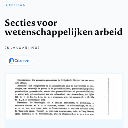
ARTIKELEN
HET
NIEUWS
KORT
Kruimelpad
Secties voor
wetenschappelijken arbeid
28 JANUARI 1907
Citeren