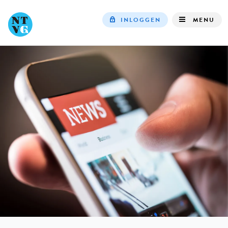
INLOGGEN
MENU
Top
navigation
IN