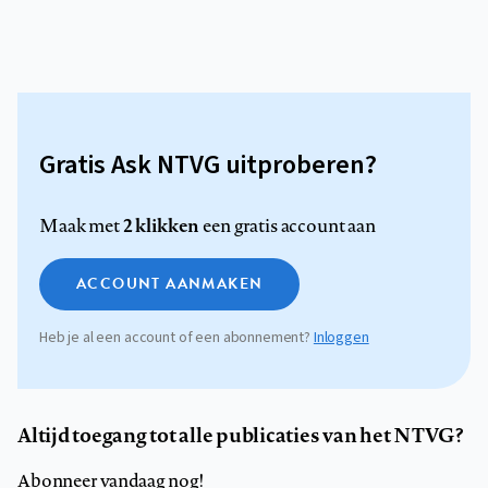
Gratis Ask NTVG uitproberen?
2 klikken
Maak met
een gratis account aan
ACCOUNT AANMAKEN
Heb je al een account of een abonnement?
Inloggen
Altijd toegang tot alle publicaties van het NTVG?
Abonneer vandaag nog!