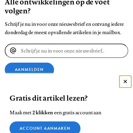
Alle ontwikkelingen op de voet
volgen?
Schrijf je nu in voor onze nieuwsbrief en ontvang iedere
donderdag de meest opvallende artikelen in je mailbox.
E-
mailadres
AANMELDEN
Deze site gebruikt cookies
VOLG ONS OP
Gratis dit artikel lezen?
Zie onze cookie policy
ACCEPTEER AANBEVOLEN INSTELLINGEN
Volg
Volg
Volg
Volg
Volg
Volg
2 klikken
Maak met
een gratis account aan
ons
ons
ons
ons
ons
ons
Functionele cookies
op
op
op
op
op
op
Contact
Colofon
Disclaimer
Privacy
About us
ACCOUNT AANMAKEN
Medische vragen verdienen
Sluiten