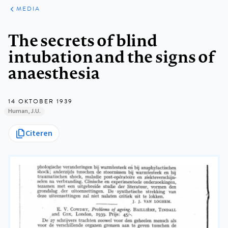
ARTIKELEN
VARIA
MEDIA
Kruimelpad
The secrets of blind
intubation and the signs of
anaesthesia
14 OKTOBER 1939
Human, J.U.
Citeren