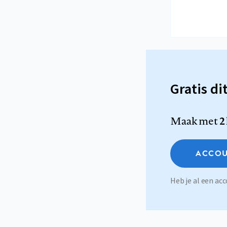
Gratis di
Maak met
2
ACCOU
Heb je al een a