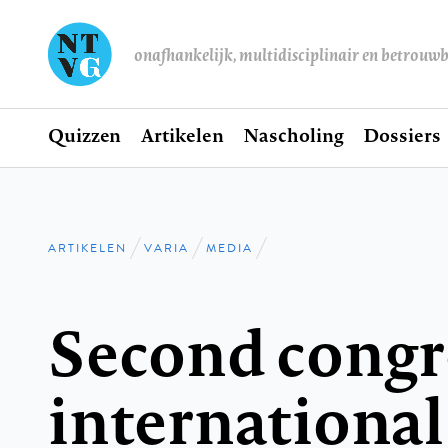
onafhankelijk, multidisciplinair en betrouw
Home
Quizzen
Artikelen
Nascholing
Dossiers
Hoofdnavigatie
ARTIKELEN
VARIA
MEDIA
Kruimelpad
Second congre
international