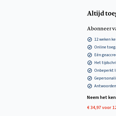
Altijd to
Abonneer v
12 weken k
Online toega
Eén geaccre
Het tijdschri
Onbeperkt l
Gepersonalis
Antwoorden o
Neem het ken
€ 34,97 voor 