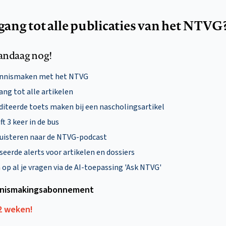
egang tot alle publicaties van het NTVG
andaag nog!
ennismaken met het NTVG
ng tot alle artikelen
diteerde toets maken bij een nascholingsartikel
ft 3 keer in de bus
uisteren naar de NTVG-podcast
eerde alerts voor artikelen en dossiers
p al je vragen via de AI-toepassing 'Ask NTVG'
nismakings­abonnement
12 weken!