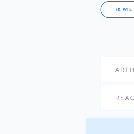
IK WI
ARTI
REAC