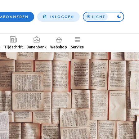
ABONNEREN
INLOGGEN
LICHT
Top
nav
ntair
s
Tijdschrift
Banenbank
Webshop
Service