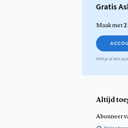
Gratis A
Maak met
2
ACCOU
Heb je al een a
Altijd to
Abonneer v