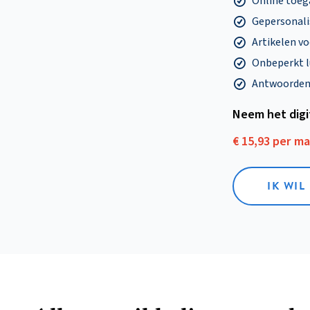
Online toega
Gepersonalis
Artikelen v
Onbeperkt l
Antwoorden o
Neem het dig
€ 15,93 per m
IK WIL