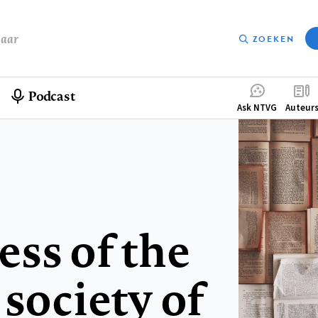
baar
ZOEKEN
Podcast
Compleme
Ask NTVG
Auteur
menu
ss of the
 society of