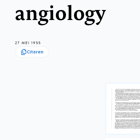
angiology
27 MEI 1955
Citeren