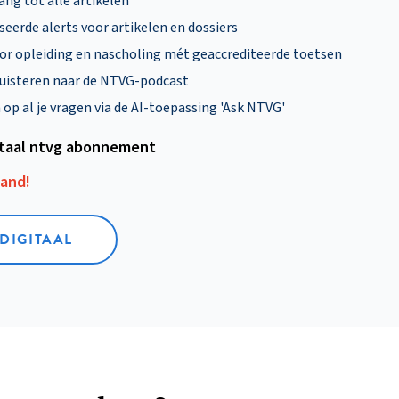
ng tot alle artikelen
eerde alerts voor artikelen en dossiers
oor opleiding en nascholing mét geaccrediteerde toetsen
uisteren naar de NTVG-podcast
p al je vragen via de AI-toepassing 'Ask NTVG'
itaal ntvg abonnement
aand!
 DIGITAAL