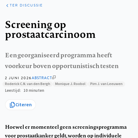
ARTIKELEN
OPINIE
TER DISCUSSIE
Kruimelpad
Screening op
prostaatcarcinoom
Een georganiseerd programma heeft
voorkeur boven opportunistisch testen
2 JUNI 2026
ABSTRACT
Roderick C.N. van den Bergh
Monique J. Roobol
Pim J. van Leeuwen
Leestijd
10 minuten
Citeren
Hoewel er momenteel geen screeningsprogramma
voor prostaatkanker geldt, worden op individuele