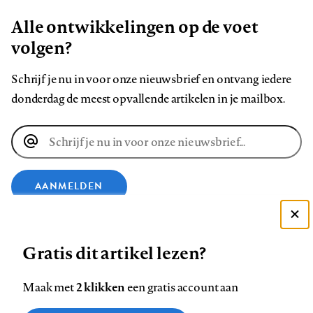
Alle ontwikkelingen op de voet
volgen?
Schrijf je nu in voor onze nieuwsbrief en ontvang iedere
donderdag de meest opvallende artikelen in je mailbox.
E-
mailadres
AANMELDEN
Deze site gebruikt cookies
VOLG ONS OP
Gratis dit artikel lezen?
Zie onze cookie policy
ACCEPTEER AANBEVOLEN INSTELLINGEN
Volg
Volg
Volg
Volg
Volg
Volg
2 klikken
Maak met
een gratis account aan
ons
ons
ons
ons
ons
ons