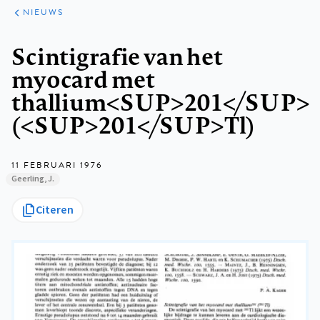
ARTIKELEN
HET
NIEUWS
KORT
Kruimelpad
Scintigrafie van het
myocard met
thallium<SUP>201</SUP>
(<SUP>201</SUP>Tl)
11 FEBRUARI 1976
Geerling, J.
Citeren