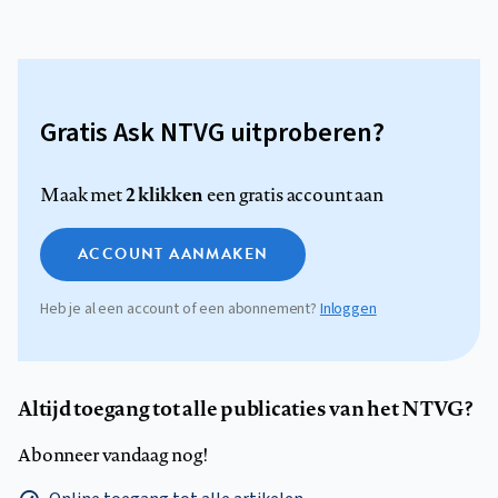
Gratis Ask NTVG uitproberen?
2 klikken
Maak met
een gratis account aan
ACCOUNT AANMAKEN
Heb je al een account of een abonnement?
Inloggen
Altijd toegang tot alle publicaties van het NTVG?
Abonneer vandaag nog!