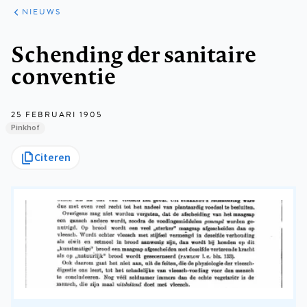
ARTIKELEN
HET
NIEUWS
KORT
Kruimelpad
Schending der sanitaire
conventie
25 FEBRUARI 1905
Pinkhof
Citeren