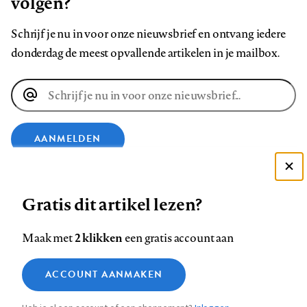
volgen?
Schrijf je nu in voor onze nieuwsbrief en ontvang iedere
donderdag de meest opvallende artikelen in je mailbox.
E-
mailadres
AANMELDEN
Deze site gebruikt cookies
VOLG ONS OP
Gratis dit artikel lezen?
Zie onze cookie policy
ACCEPTEER AANBEVOLEN INSTELLINGEN
Volg
Volg
Volg
Volg
Volg
Volg
2 klikken
Maak met
een gratis account aan
ons
ons
ons
ons
ons
ons
Functionele cookies
op
op
op
op
op
op
Contact
Colofon
Disclaimer
Privacy
About us
ACCOUNT AANMAKEN
Medische vragen verdienen
Sluiten
Footer
Analytische cookies
Facebook
LinkedIn
Bluesky
Instagram
YouTube
Pinterest
betrouwbare antwoorden