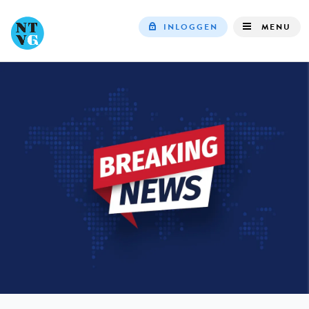
INLOGGEN
MENU
Top
navigation
IN