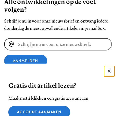
Alle ontwikkelingen op de voet
volgen?
Schrijf je nu in voor onze nieuwsbrief en ontvang iedere
donderdag de meest opvallende artikelen in je mailbox.
E-
mailadres
AANMELDEN
Deze site gebruikt cookies
VOLG ONS OP
Gratis dit artikel lezen?
Zie onze cookie policy
ACCEPTEER AANBEVOLEN INSTELLINGEN
Volg
Volg
Volg
Volg
Volg
Volg
2 klikken
Maak met
een gratis account aan
ons
ons
ons
ons
ons
ons
Functionele cookies
op
op
op
op
op
op
Contact
Colofon
Disclaimer
Privacy
About us
ACCOUNT AANMAKEN
Medische vragen verdienen
Sluiten