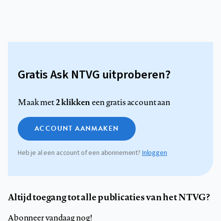
Gratis Ask NTVG uitproberen?
2 klikken
Maak met
een gratis account aan
ACCOUNT AANMAKEN
Heb je al een account of een abonnement?
Inloggen
Altijd toegang tot alle publicaties van het NTVG?
Abonneer vandaag nog!