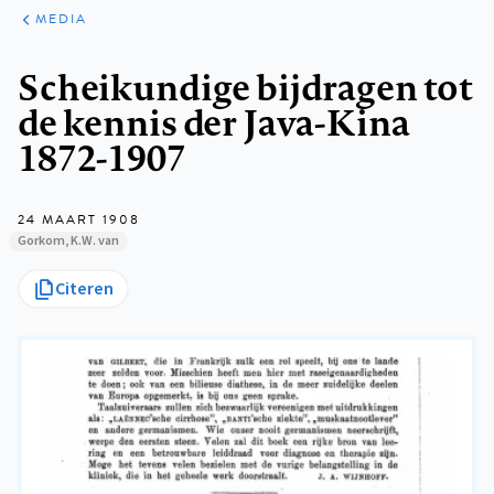
ARTIKELEN
VARIA
MEDIA
Kruimelpad
Scheikundige bijdragen tot
de kennis der Java-Kina
1872-1907
24 MAART 1908
Gorkom, K.W. van
Citeren