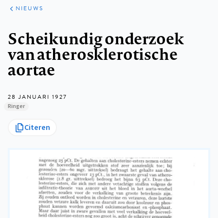
ARTIKELEN
HET
NIEUWS
KORT
Kruimelpad
Scheikundig onderzoek
van atherosklerotische
aortae
28 JANUARI 1927
Ringer
Citeren