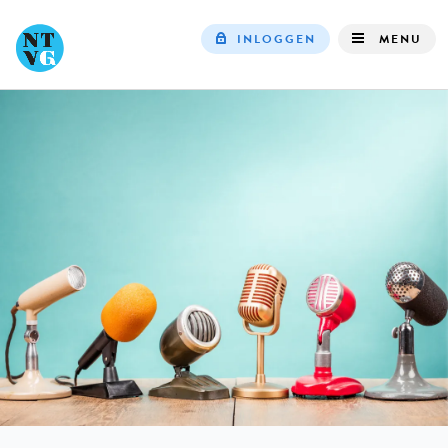
INLOGGEN
MENU
Top
navigation
IN