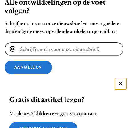
Alle ontwikkelingen op de voet
volgen?
Schrijf je nu in voor onze nieuwsbrief en ontvang iedere
donderdag de meest opvallende artikelen in je mailbox.
E-
mailadres
AANMELDEN
VOLG ONS OP
Deze site gebruikt cookies
Gratis dit artikel lezen?
Zie onze cookie policy
Volg
Volg
Volg
Volg
Volg
Volg
ACCEPTEER AANBEVOLEN INSTELLINGEN
ons
ons
2 klikken
ons
ons
ons
ons
Maak met
een gratis account aan
op
op
op
op
op
op
Contact
Colofon
Disclaimer
Privacy
About us
Functionele cookies