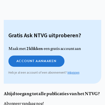
Gratis Ask NTVG uitproberen?
2 klikken
Maak met
een gratis account aan
ACCOUNT AANMAKEN
Heb je al een account of een abonnement?
Inloggen
Altijd toegang tot alle publicaties van het NTVG?
Abonneer vandaag nog!