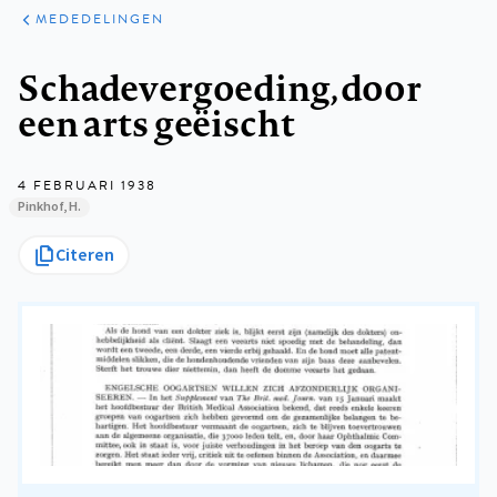
ARTIKELEN
VARIA
MEDEDELINGEN
Kruimelpad
Schadevergoeding, door
een arts geëischt
4 FEBRUARI 1938
Pinkhof, H.
Citeren