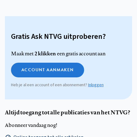
Gratis Ask NTVG uitproberen?
2 klikken
Maak met
een gratis account aan
ACCOUNT AANMAKEN
Heb je al een account of een abonnement?
Inloggen
Altijd toegang tot alle publicaties van het NTVG?
Abonneer vandaag nog!