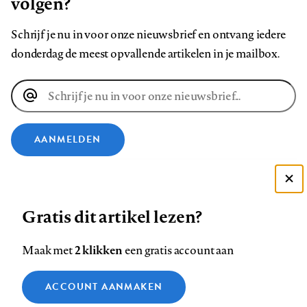
volgen?
Schrijf je nu in voor onze nieuwsbrief en ontvang iedere
donderdag de meest opvallende artikelen in je mailbox.
E-
mailadres
AANMELDEN
VOLG ONS OP
Deze site gebruikt cookies
Gratis dit artikel lezen?
Zie onze cookie policy
Volg
Volg
Volg
Volg
Volg
Volg
ACCEPTEER AANBEVOLEN INSTELLINGEN
ons
ons
2 klikken
ons
ons
ons
ons
Maak met
een gratis account aan
op
op
op
op
op
op
Contact
Colofon
Disclaimer
Privacy
About us
Functionele cookies
Footer
ACCOUNT AANMAKEN
Facebook
LinkedIn
Bluesky
Instagram
YouTube
Pinterest
Medische vragen verdienen
Sluiten
Analytische cookies