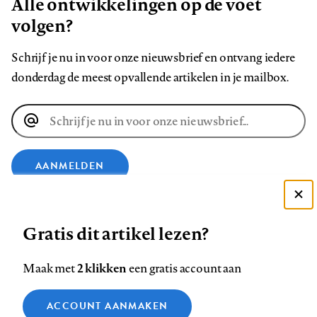
Alle ontwikkelingen op de voet
volgen?
Schrijf je nu in voor onze nieuwsbrief en ontvang iedere
donderdag de meest opvallende artikelen in je mailbox.
E-
mailadres
AANMELDEN
Deze site gebruikt cookies
VOLG ONS OP
Gratis dit artikel lezen?
Zie onze cookie policy
ACCEPTEER AANBEVOLEN INSTELLINGEN
Volg
Volg
Volg
Volg
Volg
Volg
2 klikken
Maak met
een gratis account aan
ons
ons
ons
ons
ons
ons
Functionele cookies
op
op
op
op
op
op
Contact
Colofon
Disclaimer
Privacy
About us
ACCOUNT AANMAKEN
Medische vragen verdienen
Sluiten