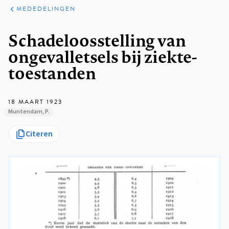
ARTIKELEN
VARIA
MEDEDELINGEN
Kruimelpad
Schadeloosstelling van
ongevalletsels bij ziekte-
toestanden
18 MAART 1923
Muntendam, P.
Citeren