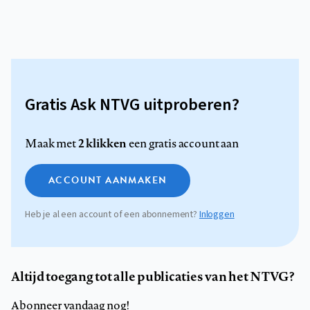
Gratis Ask NTVG uitproberen?
2 klikken
Maak met
een gratis account aan
ACCOUNT AANMAKEN
Heb je al een account of een abonnement?
Inloggen
Altijd toegang tot alle publicaties van het NTVG?
Abonneer vandaag nog!