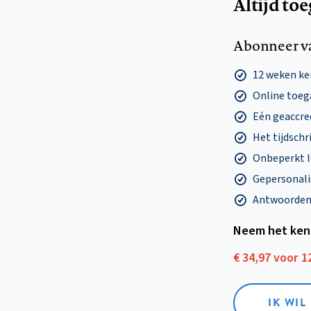
Altijd to
Abonneer v
12 weken k
Online toega
Eén geaccre
Het tijdschri
Onbeperkt l
Gepersonalis
Antwoorden o
Neem het ken
€ 34,97 voor 
IK WI