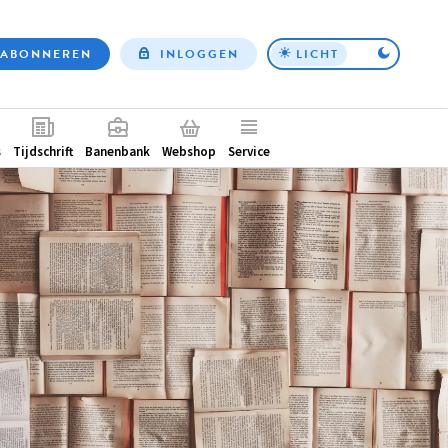
ABONNEREN
INLOGGEN
LICHT
Top
nav
ntair
s
Tijdschrift
Banenbank
Webshop
Service