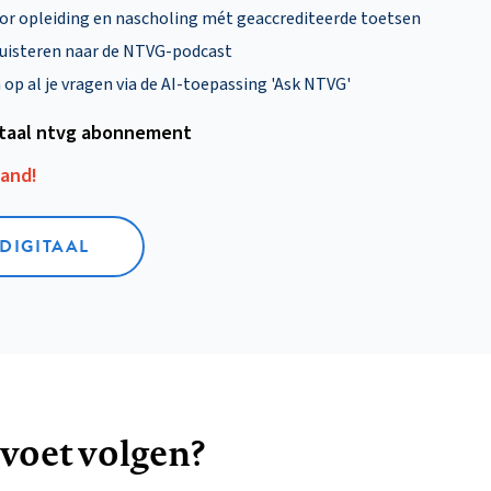
oor opleiding en nascholing mét geaccrediteerde toetsen
uisteren naar de NTVG-podcast
p al je vragen via de AI-toepassing 'Ask NTVG'
itaal ntvg abonnement
aand!
 DIGITAAL
 voet volgen?