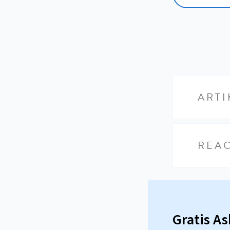
ARTI
REAC
Gratis A