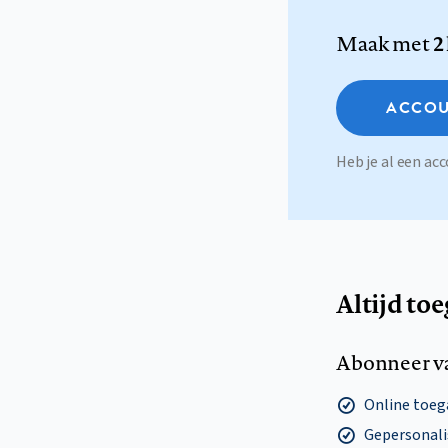
Maak met
2
ACCOU
Heb je al een a
Altijd to
Abonneer v
Online toega
Gepersonalis