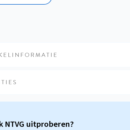
KELINFORMATIE
TIES
sk NTVG uitproberen?