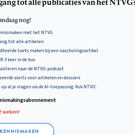
egang tot alle publicaties van het NTVG
andaag nog!
ennismaken met het NTVG
ng tot alle artikelen
diteerde toets maken bij een nascholingsartikel
ft 3 keer in de bus
uisteren naar de NTVG-podcast
eerde alerts voor artikelen en dossiers
p al je vragen via de AI-toepassing 'Ask NTVG'
nismakings­abonnement
12 weken!
L KENNISMAKEN