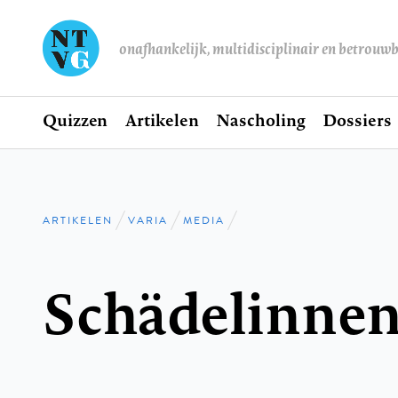
onafhankelijk, multidisciplinair en betrouw
Home
Quizzen
Artikelen
Nascholing
Dossiers
Hoofdnavigatie
ARTIKELEN
VARIA
MEDIA
Kruimelpad
Schädelinne