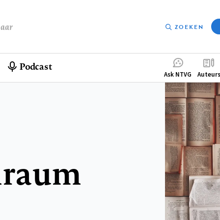
baar
ZOEKEN
Podcast
Compleme
Ask NTVG
Auteur
menu
nraum