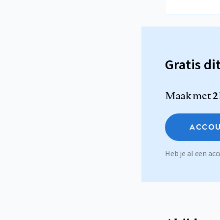
Gratis di
Maak met
2
ACCOU
Heb je al een a