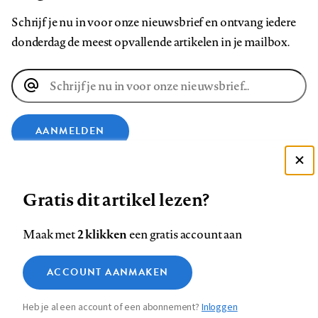
Schrijf je nu in voor onze nieuwsbrief en ontvang iedere
donderdag de meest opvallende artikelen in je mailbox.
E-
mailadres
AANMELDEN
VOLG ONS OP
Deze site gebruikt cookies
Gratis dit artikel lezen?
Zie onze cookie policy
ACCEPTEER AANBEVOLEN INSTELLINGEN
Volg
Volg
Volg
Volg
Volg
Volg
2 klikken
Maak met
een gratis account aan
ons
ons
ons
ons
ons
ons
Functionele cookies
op
op
op
op
op
op
Contact
Colofon
Disclaimer
Privacy
About us
ACCOUNT AANMAKEN
Medische vragen verdienen
Sluiten
Footer
Analytische cookies
Facebook
LinkedIn
Bluesky
Instagram
YouTube
Pinterest
betrouwbare antwoorden
Heb je al een account of een abonnement?
Inloggen
Marketing cookies