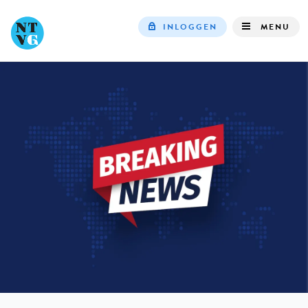
INLOGGEN
MENU
Top
navigation
IN