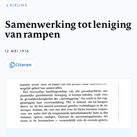
ARTIKELEN
HET
NIEUWS
KORT
Kruimelpad
Samenwerking tot leniging
van rampen
12 MEI 1916
Citeren