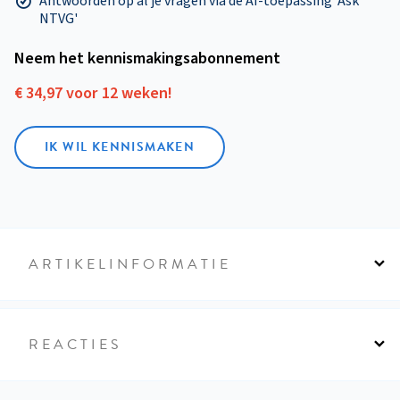
Antwoorden op al je vragen via de AI-toepassing 'Ask
NTVG'
Neem het kennismakings­abonnement
€ 34,97 voor 12 weken!
IK WIL KENNISMAKEN
ARTIKELINFORMATIE
REACTIES