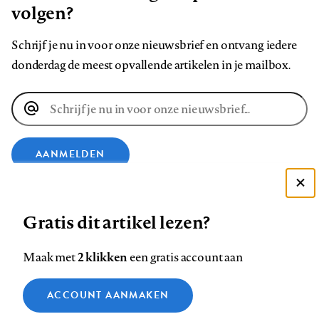
volgen?
Schrijf je nu in voor onze nieuwsbrief en ontvang iedere
donderdag de meest opvallende artikelen in je mailbox.
E-
mailadres
AANMELDEN
Deze site gebruikt cookies
VOLG ONS OP
Gratis dit artikel lezen?
Zie onze cookie policy
ACCEPTEER AANBEVOLEN INSTELLINGEN
Volg
Volg
Volg
Volg
Volg
Volg
2 klikken
Maak met
een gratis account aan
ons
ons
ons
ons
ons
ons
Functionele cookies
op
op
op
op
op
op
Contact
Colofon
Disclaimer
Privacy
About us
ACCOUNT AANMAKEN
Medische vragen verdienen
Sluiten
Footer
Analytische cookies
Facebook
LinkedIn
Bluesky
Instagram
YouTube
Pinterest
betrouwbare antwoorden