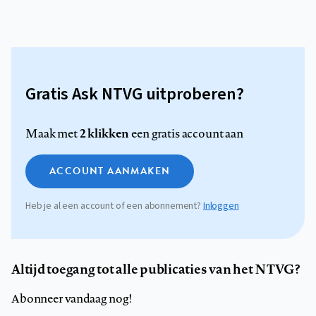
Gratis Ask NTVG uitproberen?
2 klikken
Maak met
een gratis account aan
ACCOUNT AANMAKEN
Heb je al een account of een abonnement?
Inloggen
Altijd toegang tot alle publicaties van het NTVG?
Abonneer vandaag nog!