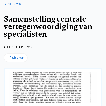
ARTIKELEN
HET
NIEUWS
KORT
Kruimelpad
Samenstelling centrale
vertegenwoordiging van
specialisten
4 FEBRUARI 1917
Citeren