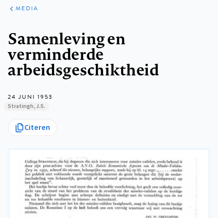
ARTIKELEN
VARIA
MEDIA
Kruimelpad
Samenleving en
verminderde
arbeidsgeschiktheid
24 JUNI 1953
Stratingh, J.S.
Citeren