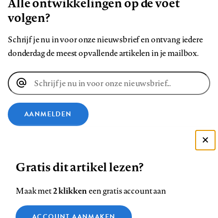
Alle ontwikkelingen op de voet
volgen?
Schrijf je nu in voor onze nieuwsbrief en ontvang iedere
donderdag de meest opvallende artikelen in je mailbox.
E-
mailadres
AANMELDEN
VOLG ONS OP
Deze site gebruikt cookies
Gratis dit artikel lezen?
Zie onze cookie policy
Volg
Volg
Volg
Volg
Volg
Volg
ACCEPTEER AANBEVOLEN INSTELLINGEN
2 klikken
Maak met
een gratis account aan
ons
ons
ons
ons
ons
ons
op
op
op
op
op
op
Contact
Colofon
Disclaimer
Privacy
About us
Functionele cookies
ACCOUNT AANMAKEN