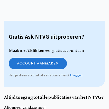
Gratis Ask NTVG uitproberen?
2 klikken
Maak met
een gratis account aan
ACCOUNT AANMAKEN
Heb je al een account of een abonnement?
Inloggen
Altijd toegang tot alle publicaties van het NTVG?
Abonneer vandaag nog!