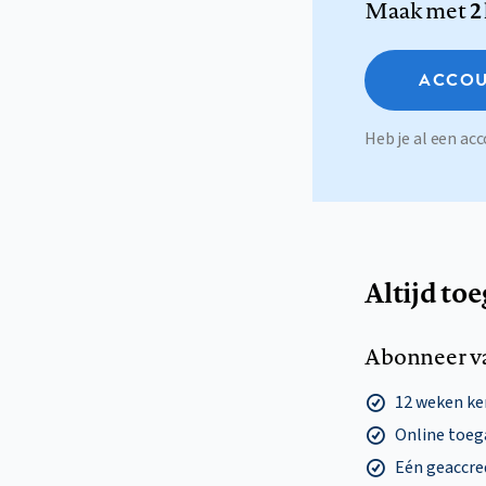
Maak met
2
ACCOU
Heb je al een a
Altijd to
Abonneer v
12 weken k
Online toega
Eén geaccre