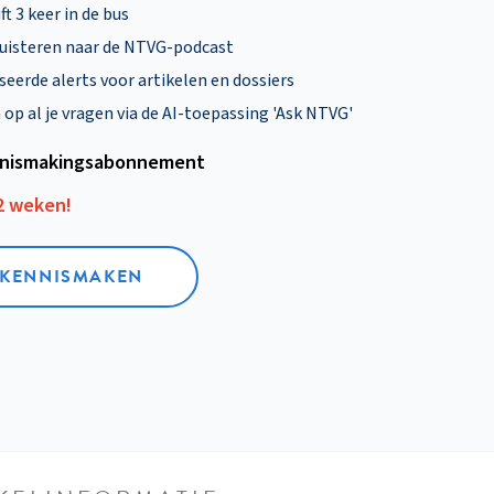
ft 3 keer in de bus
uisteren naar de NTVG-podcast
eerde alerts voor artikelen en dossiers
p al je vragen via de AI-toepassing 'Ask NTVG'
nismakings­abonnement
12 weken!
L KENNISMAKEN