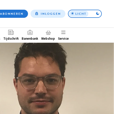
ABONNEREN
INLOGGEN
LICHT
Top
nav
ntair
s
Tijdschrift
Banenbank
Webshop
Service