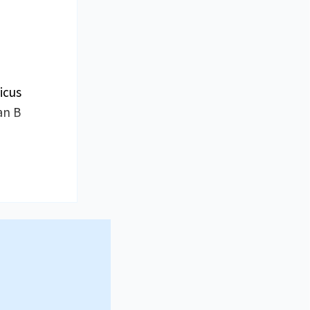
icus
an B