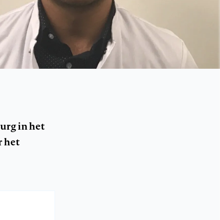
urg in het
r het