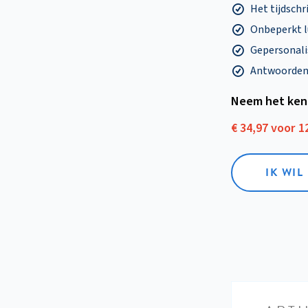
Het tijdschri
Onbeperkt l
Gepersonalis
Antwoorden o
Neem het ken
€ 34,97 voor 
IK WI