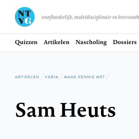
onafhankelijk, multidisciplinair en betrouw
Home
Quizzen
Artikelen
Nascholing
Dossiers
Hoofdnavigatie
ARTIKELEN
VARIA
MAAK KENNIS MET
Kruimelpad
Sam Heuts