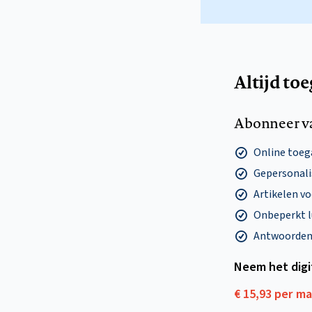
Altijd to
Abonneer v
Online toega
Gepersonalis
Artikelen v
Onbeperkt l
Antwoorden o
Neem het dig
€ 15,93 per m