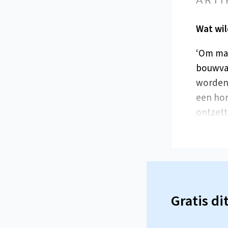
Wat wil
‘Om maa
bouwvak
worden 
een hor
ontzett
Gratis di