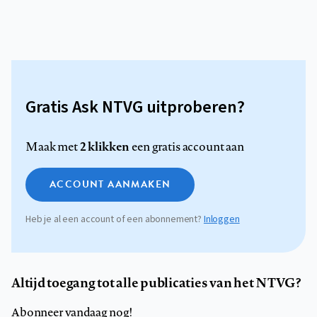
Gratis Ask NTVG uitproberen?
2 klikken
Maak met
een gratis account aan
ACCOUNT AANMAKEN
Heb je al een account of een abonnement?
Inloggen
Altijd toegang tot alle publicaties van het NTVG?
Abonneer vandaag nog!