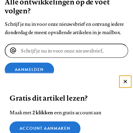
Alle ontwikkelingen op de voet
volgen?
Schrijf je nu in voor onze nieuwsbrief en ontvang iedere
donderdag de meest opvallende artikelen in je mailbox.
E-
mailadres
AANMELDEN
Deze site gebruikt cookies
VOLG ONS OP
Gratis dit artikel lezen?
Zie onze cookie policy
ACCEPTEER AANBEVOLEN INSTELLINGEN
Volg
Volg
Volg
Volg
Volg
Volg
2 klikken
Maak met
een gratis account aan
ons
ons
ons
ons
ons
ons
Functionele cookies
op
op
op
op
op
op
Contact
Colofon
Disclaimer
Privacy
About us
ACCOUNT AANMAKEN
Medische vragen verdienen
Sluiten