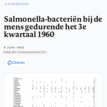
ARTIKELEN
ONDERZOEK
ONDERZOEK
Kruimelpad
Salmonella-bacteriën bij de
mens gedurende het 3e
kwartaal 1960
9 JUNI 1960
Polak, M.F. en Kampelmacher, E.H.
Citeren