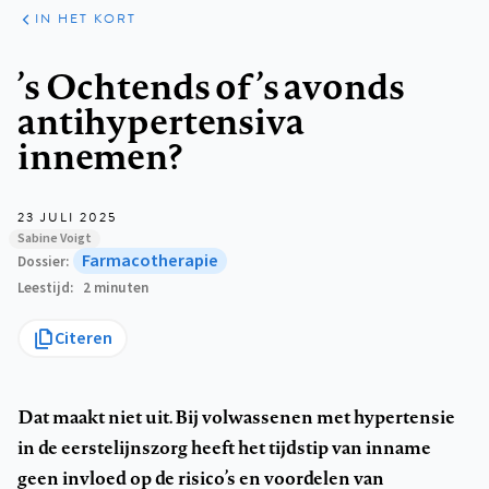
ARTIKELEN
HET
IN HET KORT
KORT
Kruimelpad
’s Ochtends of ’s avonds
antihypertensiva
innemen?
23 JULI 2025
Sabine Voigt
Farmacotherapie
Dossier
Leestijd
2 minuten
Citeren
Dat maakt niet uit. Bij volwassenen met hypertensie
in de eerstelijnszorg heeft het tijdstip van inname
geen invloed op de risico’s en voordelen van