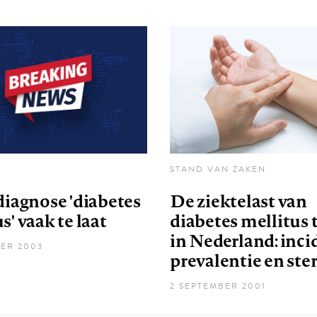
STAND VAN ZAKEN
diagnose 'diabetes
De ziektelast van
s' vaak te laat
diabetes mellitus 
in Nederland: inci
ER 2003
prevalentie en ster
2 SEPTEMBER 2001