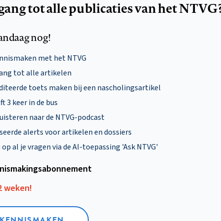
egang tot alle publicaties van het NTVG
andaag nog!
ennismaken met het NTVG
ng tot alle artikelen
diteerde toets maken bij een nascholingsartikel
ft 3 keer in de bus
uisteren naar de NTVG-podcast
eerde alerts voor artikelen en dossiers
p al je vragen via de AI-toepassing 'Ask NTVG'
nismakings­abonnement
12 weken!
L KENNISMAKEN