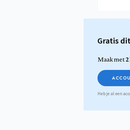
Gratis di
Maak met
2
ACCOU
Heb je al een a