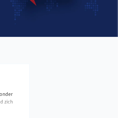
 onder
nd zich