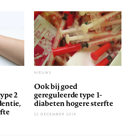
NIEUWS
Ook bij goed
type 2
gereguleerde type 1-
dentie,
diabeten hogere sterfte
fte
22 DECEMBER 2014