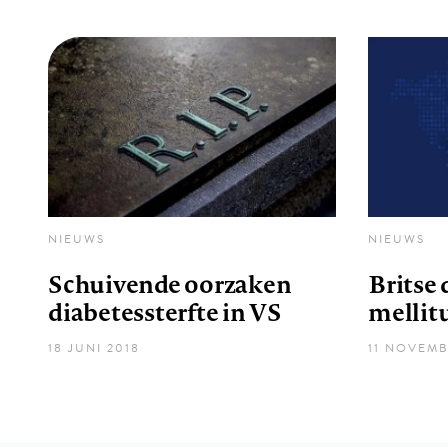
NIEUWS
NIEUWS
Schuivende oorzaken
Britse 
diabetessterfte in VS
mellitu
18 JUNI 2018
11 NOVEMB