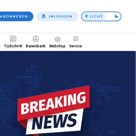
ABONNEREN
INLOGGEN
LICHT
Top
nav
ntair
s
Tijdschrift
Banenbank
Webshop
Service