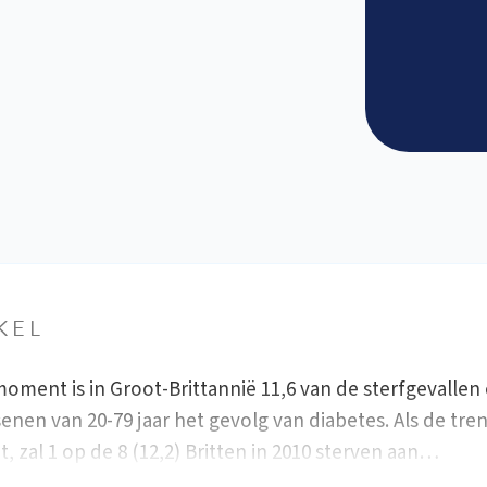
KEL
moment is in Groot-Brittannië 11,6 van de sterfgevallen
enen van 20-79 jaar het gevolg van diabetes. Als de tre
t, zal 1 op de 8 (12,2) Britten in 2010 sterven aan…