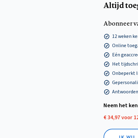
Altijd to
Abonneer v
12 weken k
Online toega
Eén geaccre
Het tijdschri
Onbeperkt l
Gepersonalis
Antwoorden o
Neem het ken
€ 34,97 voor 
IK WI