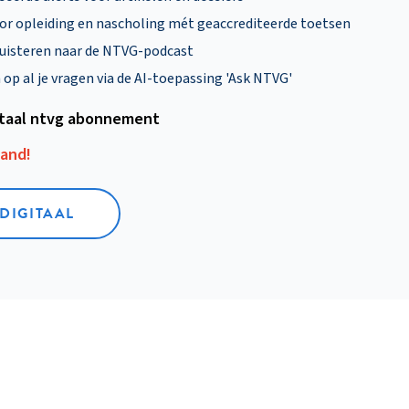
oor opleiding en nascholing mét geaccrediteerde toetsen
uisteren naar de NTVG-podcast
p al je vragen via de AI-toepassing 'Ask NTVG'
itaal ntvg abonnement
aand!
 DIGITAAL