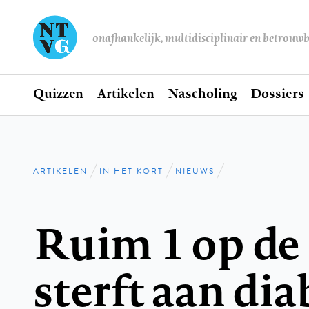
onafhankelijk, multidisciplinair en betrouw
Home
Quizzen
Artikelen
Nascholing
Dossiers
Hoofdnavigatie
ARTIKELEN
IN HET KORT
NIEUWS
Kruimelpad
Ruim 1 op de 
sterft aan dia