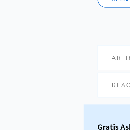
ARTI
REAC
Gratis A