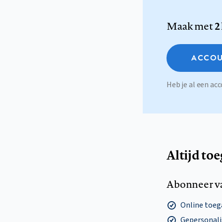
Maak met
2
ACCOU
Heb je al een a
Altijd to
Abonneer v
Online toega
Gepersonalis