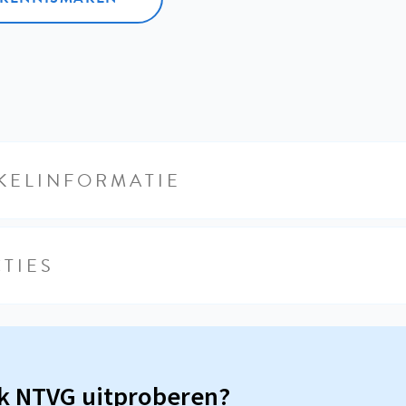
KELINFORMATIE
TIES
sk NTVG uitproberen?