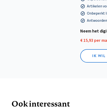
Artikelen v
Onbeperkt l
Antwoorden o
Neem het dig
€ 15,93 per m
IK WIL
Ook interessant