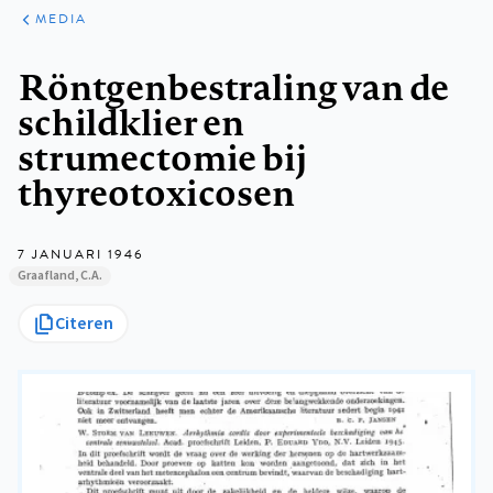
ARTIKELEN
VARIA
MEDIA
Kruimelpad
Röntgenbestraling van de
schildklier en
strumectomie bij
thyreotoxicosen
7 JANUARI 1946
Graafland, C.A.
Citeren