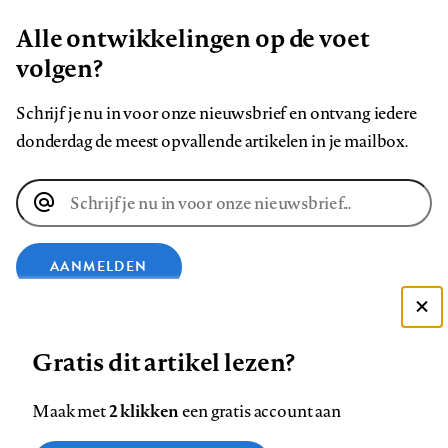
Alle ontwikkelingen op de voet
volgen?
Schrijf je nu in voor onze nieuwsbrief en ontvang iedere
donderdag de meest opvallende artikelen in je mailbox.
E-
mailadres
AANMELDEN
Deze site gebruikt cookies
VOLG ONS OP
Gratis dit artikel lezen?
Zie onze cookie policy
ACCEPTEER AANBEVOLEN INSTELLINGEN
Volg
Volg
Volg
Volg
Volg
Volg
2 klikken
Maak met
een gratis account aan
ons
ons
ons
ons
ons
ons