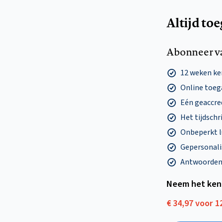
Altijd to
Abonneer v
12 weken k
Online toega
Eén geaccre
Het tijdschri
Onbeperkt l
Gepersonalis
Antwoorden o
Neem het ken
€ 34,97 voor 