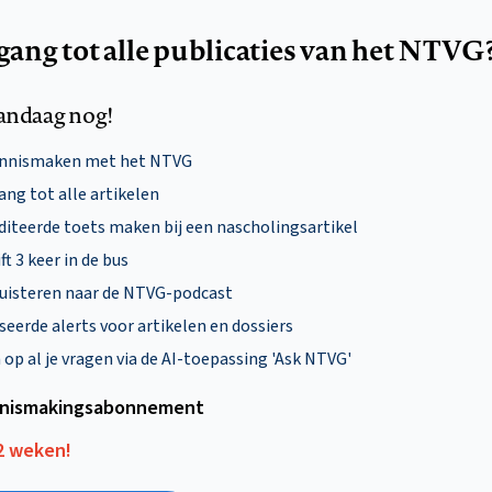
egang tot alle publicaties van het NTVG
andaag nog!
ennismaken met het NTVG
ng tot alle artikelen
diteerde toets maken bij een nascholingsartikel
ft 3 keer in de bus
uisteren naar de NTVG-podcast
eerde alerts voor artikelen en dossiers
p al je vragen via de AI-toepassing 'Ask NTVG'
nismakings­abonnement
12 weken!