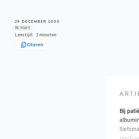
29 DECEMBER 2000
W. Hart
Leestijd
2 minuten
Citeren
ARTI
Bij pat
albumin
Sietsma
nierfun