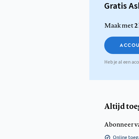
Gratis A
Maak met
2
ACCOU
Heb je al een a
Altijd to
Abonneer v
Online toega