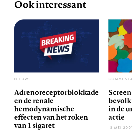
Ook interessant
NIEUWS
COMMENT
Adrenoreceptorblokkade
Screen
en de renale
bevolki
hemodynamische
in de u
effecten van het roken
actie
van 1 sigaret
13 MEI 200