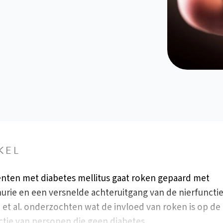
KEL
iënten met diabetes mellitus gaat roken gepaard met
urie en een versnelde achteruitgang van de nierfunctie
 et al. onderzochten wat de invloed van roken is op de
ctie van personen die geen diabetes…