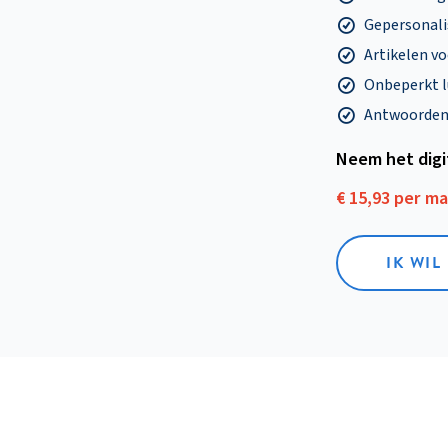
Gepersonalis
Artikelen v
Onbeperkt l
Antwoorden o
Neem het dig
€ 15,93 per m
IK WIL