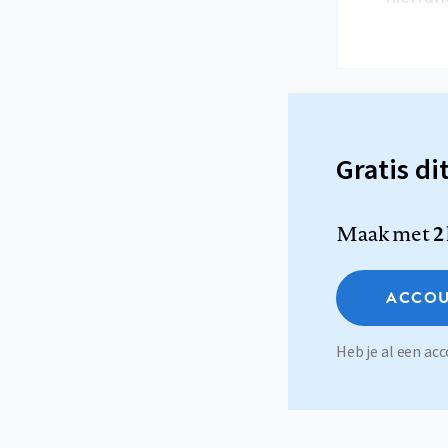
Gratis di
Maak met
2
ACCOU
Heb je al een a