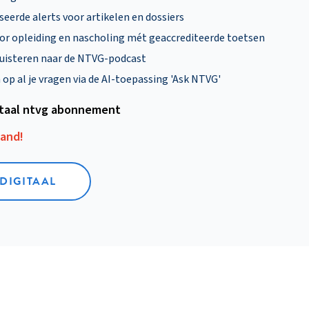
eerde alerts voor artikelen en dossiers
oor opleiding en nascholing mét geaccrediteerde toetsen
uisteren naar de NTVG-podcast
p al je vragen via de AI-toepassing 'Ask NTVG'
itaal ntvg abonnement
aand!
 DIGITAAL