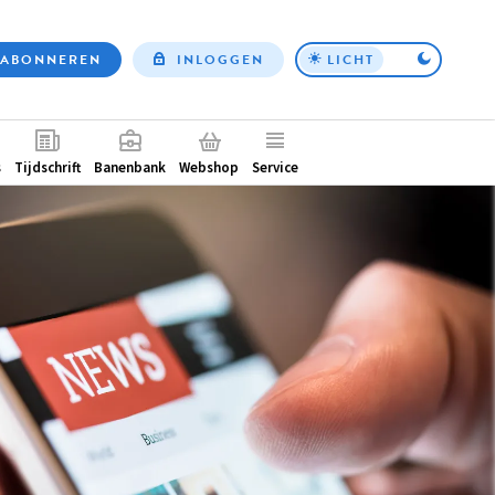
ABONNEREN
INLOGGEN
LICHT
Top
nav
ntair
s
Tijdschrift
Banenbank
Webshop
Service