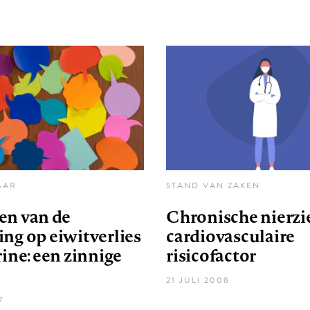
AAR
STAND VAN ZAKEN
en van de
Chronische nierzie
ng op eiwitverlies
cardiovasculaire
rine: een zinnige
risicofactor
21 JULI 2008
7