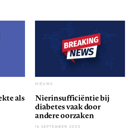
NIEUWS
kte als
Nierinsufficiëntie bij
diabetes vaak door
andere oorzaken
16 SEPTEMBER 2003