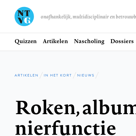
onafhankelijk, multidisciplinair en betrouw
Home
Quizzen
Artikelen
Nascholing
Dossiers
Hoofdnavigatie
ARTIKELEN
IN HET KORT
NIEUWS
Kruimelpad
Roken, album
nierfunctie