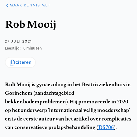
ARTIKELEN
VARIA
MAAK KENNIS MET
Kruimelpad
Rob Mooij
27 JULI 2021
Leestijd
6 minuten
Citeren
Rob Mooij is gynaecoloog in het Beatrixziekenhuis in
Gorinchem (aandachtsgebied
bekkenbodemproblemen). Hij promoveerde in 2020
op het onderwerp ‘internationaal veilig moederschap’
en is de eerste auteur van het artikel over complicaties
van conservatieve prolapsbehandeling (
D5706
).